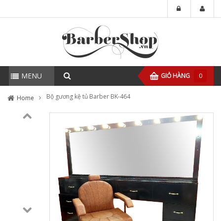
MENU
GIỎ HÀNG
0
Bộ gương kệ tủ Barber BK-464
Home