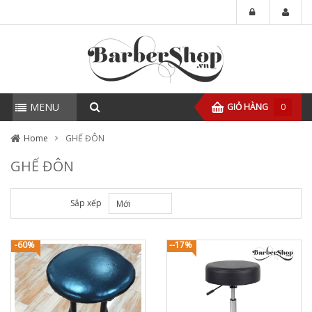
MENU
GIỎ HÀNG
0
Home
GHẾ ĐÔN
GHẾ ĐÔN
Sắp xếp
Mới
-60%
--17%