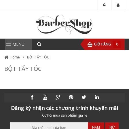
MENU
GIỎ HÀNG
0
Home
BỘT TẨY TÓC
BỘT TẨY TÓC
Đăng ký nhận các chương trình khuyến mãi
Cơ hội mua sản phẩm giá rẻ
NAM
NỮ