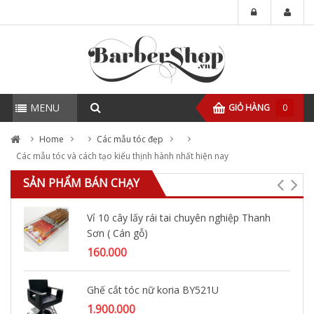
MENU
GIỎ HÀNG
0
Home
Các mẫu tóc đẹp
Các mẫu tóc và cách tạo kiểu thịnh hành nhất hiện nay
SẢN PHẨM BÁN CHẠY
Vỉ 10 cây lấy rái tai chuyên nghiệp Thanh
Sơn ( Cán gỗ)
160.000
Ghế cắt tóc nữ koria BY521U
1.900.000