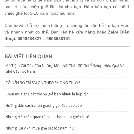
uy tín mua hang để đảm bảo chất lượng và sự hỗ trợ bảo hành,
bảo trì, sữa chữa ghế lâu dài cho bạn. Đảm bảo bạn có thể 1
chiếc ghế tới 5-10 năm hoặc lâu hơn.
Cần tư vấn hỗ trợ them thông tin, chúng tôi luôn hỗ trợ bạn Free
và nhanh nhất có thể. Bạn liên hệ cửa hàng hoặc
Zalo/ Điện
thoại: 0948484827 – 0906686151.
BÀI VIẾT LIÊN QUAN
Mở Tiệm Cắt Tóc Cần Những Món Nội Thất Gì? Gợi Ý Setup Hiệu Quả Với
Ghế Cắt Tóc Nam
CÓ NÊN BỐ TRÍ SALON THEO PHONG THỦY?
Chọn mua ghế cắt tóc nữ giá bao nhiêu là hợp lý?
Hướng dẫn cách chọn giường gội đầu cao cấp
Những điều cần quan tâm khi chọn mua ghế cắt tóc
Những lưu ý khi mua ghế cắt tóc nam, nữ