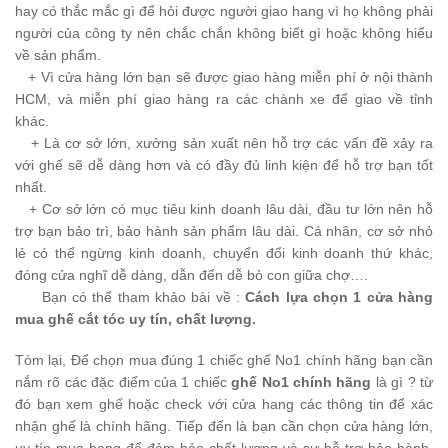
hay có thắc mắc gì để hỏi được người giao hang vì họ không phải
người của công ty nên chắc chắn không biết gì hoặc không hiểu
về sản phẩm.
+
Vì cửa hàng lớn bạn sẽ được giao hàng miễn phí ở nội thành
HCM, và miễn phí giao hàng ra các chành xe để giao về tỉnh
khác.
+
Là cơ sở lớn, xưởng sản xuất nên hỗ trợ các vấn đề xảy ra
với ghế sẽ dễ dàng hơn và có đầy đủ linh kiện để hỗ trợ bạn tốt
nhất.
+
Cơ sở lớn có mục tiêu kinh doanh lâu dài, đầu tư lớn nên hỗ
trợ bạn bảo trì, bảo hành sản phẩm lâu dài. Cá nhân, cơ sở nhỏ
lẻ có thể ngừng kinh doanh, chuyển đổi kinh doanh thứ khác,
đóng cửa nghĩ dễ dàng, dẫn đến dễ bỏ con giữa chợ….
Bạn có thể tham khảo bài về :
Cách lựa chọn 1 cửa hàng
mua ghế cắt tóc uy tín, chất lượng.
Tóm lại, Để chọn mua đúng 1 chiếc ghế No1 chính hãng bạn cần
nắm rõ các đặc điểm của 1 chiếc
ghế No1 chính hãng
là gì ? từ
đó bạn xem ghế hoặc check với cửa hang các thông tin để xác
nhận ghế là chính hãng. Tiếp đến là bạn cần chọn cửa hàng lớn,