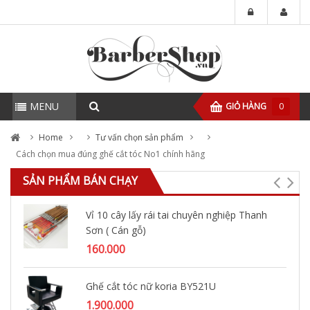
MENU
GIỎ HÀNG
0
Home
Tư vấn chọn sản phẩm
Cách chọn mua đúng ghế cắt tóc No1 chính hãng
SẢN PHẨM BÁN CHẠY
Vỉ 10 cây lấy rái tai chuyên nghiệp Thanh
Sơn ( Cán gỗ)
160.000
Ghế cắt tóc nữ koria BY521U
1.900.000