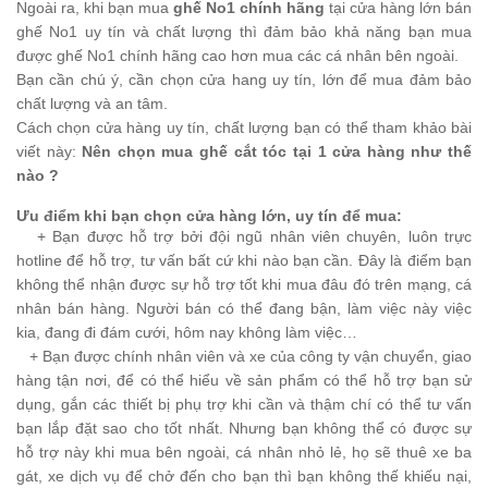
Ngoài ra, khi bạn mua
ghế No1 chính hãng
tại cửa hàng lớn bán
ghế No1 uy tín và chất lượng thì đảm bảo khả năng bạn mua
được ghế No1 chính hãng cao hơn mua các cá nhân bên ngoài.
Bạn cần chú ý, cần chọn cửa hang uy tín, lớn để mua đảm bảo
chất lượng và an tâm.
Cách chọn cửa hàng uy tín, chất lượng bạn có thể tham khảo bài
viết này:
Nên chọn mua ghế cắt tóc tại 1 cửa hàng như thế
nào ?
Ưu điểm khi bạn chọn cửa hàng lớn, uy tín để mua:
+
Bạn được hỗ trợ bởi đội ngũ nhân viên chuyên, luôn trực
hotline để hỗ trợ, tư vấn bất cứ khi nào bạn cần. Đây là điểm bạn
không thể nhận được sự hỗ trợ tốt khi mua đâu đó trên mạng, cá
nhân bán hàng. Người bán có thể đang bận, làm việc này việc
kia, đang đi đám cưới, hôm nay không làm việc…
+
Bạn được chính nhân viên và xe của công ty vận chuyển, giao
hàng tận nơi, để có thể hiểu về sản phẩm có thể hỗ trợ bạn sử
dụng, gắn các thiết bị phụ trợ khi cần và thậm chí có thể tư vấn
bạn lắp đặt sao cho tốt nhất. Nhưng bạn không thể có được sự
hỗ trợ này khi mua bên ngoài, cá nhân nhỏ lẻ, họ sẽ thuê xe ba
gát, xe dịch vụ để chở đến cho bạn thì bạn không thế khiếu nại,