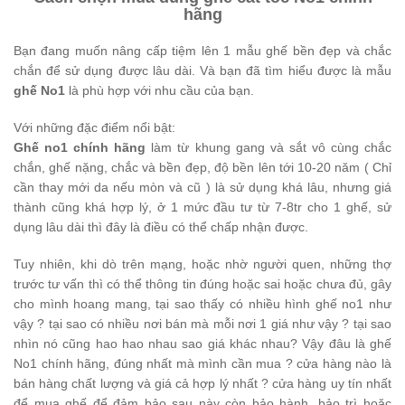
hãng
Bạn đang muốn nâng cấp tiệm lên 1 mẫu ghế bền đẹp và chắc
chắn để sử dụng được lâu dài. Và bạn đã tìm hiểu được là mẫu
ghế No1
là phù hợp với nhu cầu của bạn.
Với những đặc điểm nổi bật:
Ghế no1 chính hãng
làm từ khung gang và sắt vô cùng chắc
chắn, ghế nặng, chắc và bền đẹp, độ bền lên tới 10-20 năm ( Chỉ
cần thay mới da nếu mòn và cũ ) là sử dụng khá lâu, nhưng giá
thành cũng khá hợp lý, ở 1 mức đầu tư từ 7-8tr cho 1 ghế, sử
dụng lâu dài thì đây là điều có thể chấp nhận được.
Tuy nhiên, khi dò trên mạng, hoặc nhờ người quen, những thợ
trước tư vấn thì có thể thông tin đúng hoặc sai hoặc chưa đủ, gây
cho mình hoang mang, tại sao thấy có nhiều hình ghế no1 như
vậy ? tại sao có nhiều nơi bán mà mỗi nơi 1 giá như vậy ? tại sao
nhìn nó cũng hao hao nhau sao giá khác nhau? Vậy đâu là ghế
No1 chính hãng, đúng nhất mà mình cần mua ? cửa hàng nào là
bán hàng chất lượng và giá cả hợp lý nhất ? cửa hàng uy tín nhất
để mua ghế để đảm bảo sau này còn bảo hành, bảo trì hoặc