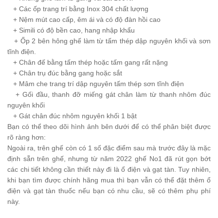
+
Các ốp trang trí bằng Inox 304 chất lượng
+
Nệm mút cao cấp, êm ái và có độ đàn hồi cao
+
Simili có độ bền cao, hang nhập khẩu
+
Ốp 2 bên hông ghế làm từ tấm thép dập nguyên khối và sơn
tĩnh điện.
+
Chân đế bằng tấm thép hoặc tấm gang rất nặng
+
Chân trụ đúc bằng gang hoặc sắt
+
Mâm che trang trí dập nguyên tấm thép sơn tĩnh điện
+
Gối đầu, thanh đỡ miếng gát chân làm từ thanh nhôm đúc
nguyên khối
+
Gát chân đúc nhôm nguyên khối 1 bật
Bạn có thể theo dõi hình ảnh bên dưới để có thể phân biệt được
rõ ràng hơn:
Ngoài ra, trên ghế còn có 1 số đặc điểm sau mà trước đây là mặc
định sẵn trên ghế, nhưng từ năm 2022 ghế No1 đã rút gọn bớt
các chi tiết không cần thiết này đi là ổ điện và gạt tàn. Tuy nhiên,
khi bạn tìm được chính hãng mua thì bạn vẫn có thể đặt thêm ổ
điện và gạt tàn thuốc nếu bạn có nhu cầu, sẽ có thêm phụ phí
này.