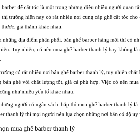
barber để cắt tóc là một trong những điều nhiều người quan tâ
y hấp dầu Koria
Tông đơ chấn viền
 thị trường hiện nay có rất nhiều nơi cung cấp ghế cắt tóc ch
-05
Andis Slimline Pro Li
 thước, giá thành khác nhau.
Black
050.000
1.850.000
 những địa điểm phân phối, bán ghế barber hàng mới thì có nhữ
n xoay Barber
hiều. Tuy nhiên, có nên mua ghế barber thanh lý hay không là 
amond DX-002
Tông đơ viền không
.
dây wahl detailer
0.000
2.650.000
 trường có rất nhiều nơi bán ghế barber thanh lý, tuy nhiên chấ
ng đơ wahl super
 bán ghế với chất lượng tốt, giá cả phù hợp. Việc có nên mu
per 220v
Tông đơ wahl magic
cũng như nhiều yếu tố khác nhau.
clip 220v
990.000
1.950.000
những người có ngân sách thấp thì mua ghế barber thanh lý là
er thanh lý thì mọi người nên lựa chọn những nơi bán có độ uy 
họn mua ghế barber thanh lý