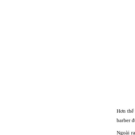
Hơn thế 
barber đ
Ngoài r