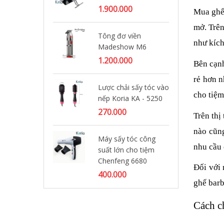
1.900.000
Mua ghế 
Má
mở. Trên
Tông đơ viền
YM
như kích
Madeshow M6
1.
1.200.000
Bên cạnh
Đè
rẻ hơn n
Lược chải sấy tóc vào
Di
cho tiệm
nếp Koria KA - 5250
95
270.000
Trên thị
Tô
nào cũng
Máy sấy tóc công
ta
nhu cầu 
suất lớn cho tiệm
1.
Chenfeng 6680
Đối với 
400.000
ghế barb
Cách c