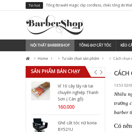
ho thợ tóc
Tông đơ wahl magic clip cordless, chiếc tông đơ Wa
Tin hot
việt nam
NỘI THẤT BARBERSHOP
TÔNG ĐƠ CẮT TÓC
KÉO CẮ
Home
Tư vấn chọn sản phẩm
Cách chọn 
SẢN PHẨM BÁN CHẠY
CÁCH 
13:53 02/
Vỉ 10 cây lấy rái tai
Gi
chuyên nghiệp Thanh
lớn
Nhiều ng
Sơn ( Cán gỗ)
30
trường c
160.000
barber t
Má
Ghế cắt tóc nữ koria
Yi
Có nên
BY521U
75