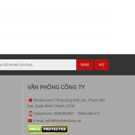
NAM
NỮ
VĂN PHÒNG CÔNG TY
Showroom:
178 Đường Vĩnh Lộc, Phạm Văn
Hai, Quận Bình Chánh, HCM
Telephone:
0948484827
-
0906.686.151
E-mail:
info@barbershop.vn