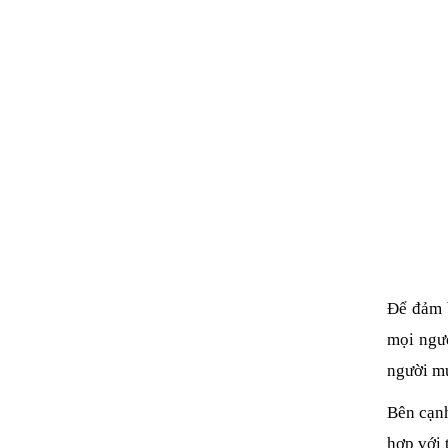
Để đảm b
mọi ngườ
người mu
Bên cạnh
hợp với 