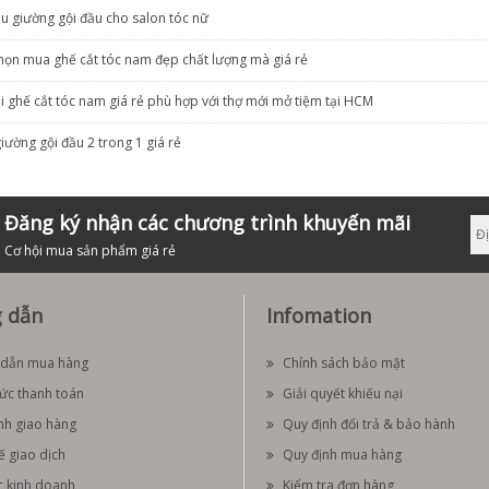
u giường gội đầu cho salon tóc nữ
chọn mua ghế cắt tóc nam đẹp chất lượng mà giá rẻ
ại ghế cắt tóc nam giá rẻ phù hợp với thợ mới mở tiệm tại HCM
ường gội đầu 2 trong 1 giá rẻ
Đăng ký nhận các chương trình khuyến mãi
Cơ hội mua sản phẩm giá rẻ
 dẫn
Infomation
dẫn mua hàng
Chính sách bảo mật
hức thanh toán
Giải quyết khiếu nại
nh giao hàng
Quy định đổi trả & bảo hành
ế giao dịch
Quy định mua hàng
c kinh doanh
Kiểm tra đơn hàng