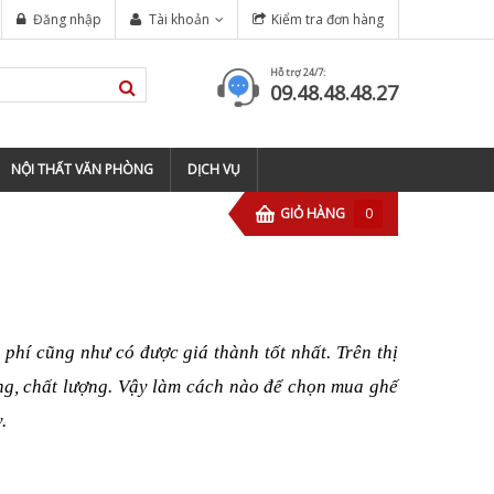
Đăng nhập
Tài khoản
Kiểm tra đơn hàng
Hỗ trợ 24/7:
09.48.48.48.27
NỘI THẤT VĂN PHÒNG
DỊCH VỤ
GIỎ HÀNG
0
Dầu tông đơ Barber
60ml
phí cũng như có được giá thành tốt nhất. Trên thị
59.000
ăng, chất lượng. Vậy làm cách nào để chọn mua ghế
.
Kéo tỉa tóc Barber
Rose BFZ-60
350.000