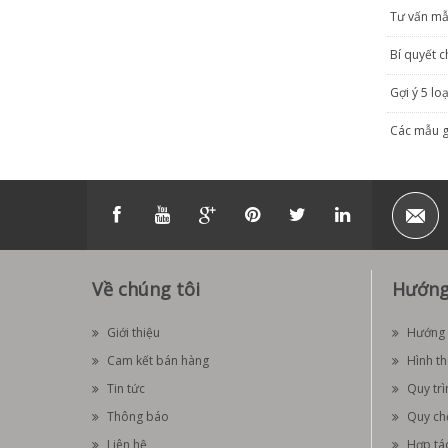
Tư vấn mẫ
Bí quyết 
Gợi ý 5 lo
Các mẫu gi
Về chúng tôi
Hướng
Giới thiệu
Hướng 
Cam kết bán hàng
Hình t
Tin tức
Quy trì
Thông báo
Quy ch
Liên hệ
Hợp tá