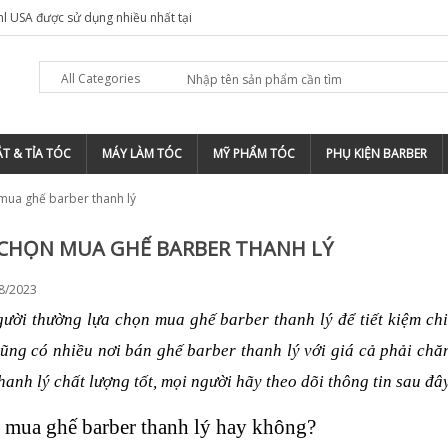
hl USA được sử dụng nhiều nhất tại
All Categories
T & TỈA TÓC
MÁY LÀM TÓC
MỸ PHẨM TÓC
PHỤ KIỆN BARBER
mua ghế barber thanh lý
CHỌN MUA GHẾ BARBER THANH LÝ
08/2023
ấy Uốn Nóng Hồng
Tông Đơ Không Dây
Barber Magic Clip
ười thường lựa chọn mua ghế barber thanh lý để tiết kiệm chi 
.000
800.000
ũng có nhiều nơi bán ghế barber thanh lý với giá cả phải ch
hanh lý chất lượng tốt, mọi người hãy theo dõi thông tin sau đây
y duỗi tóc cao cấp
Tông đơ tạo viền
mei YM-008
Wahl Detailer 110v
 mua ghế barber thanh lý hay không?
0.000
1.750.000