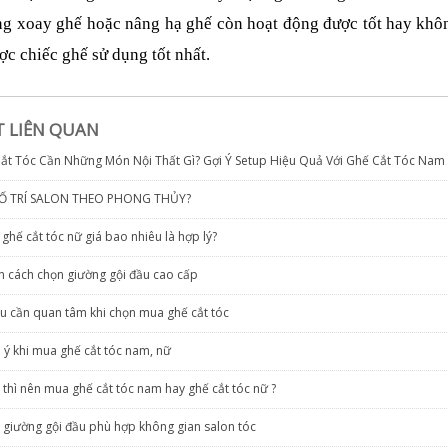
g xoay ghế hoặc nâng hạ ghế còn hoạt động được tốt hay không
ợc chiếc ghế sử dụng tốt nhất.
ẾT LIÊN QUAN
ắt Tóc Cần Những Món Nội Thất Gì? Gợi Ý Setup Hiệu Quả Với Ghế Cắt Tóc Nam
Ố TRÍ SALON THEO PHONG THỦY?
hế cắt tóc nữ giá bao nhiêu là hợp lý?
 cách chọn giường gội đầu cao cấp
u cần quan tâm khi chọn mua ghế cắt tóc
 ý khi mua ghế cắt tóc nam, nữ
 thì nên mua ghế cắt tóc nam hay ghế cắt tóc nữ ?
c giường gội đầu phù hợp không gian salon tóc