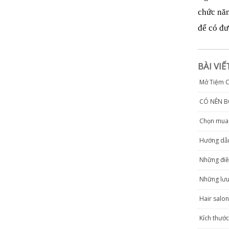
chức năn
để có đư
BÀI VI
Mở Tiệm C
CÓ NÊN B
Chọn mua g
Hướng dẫn
Những điề
Những lưu
Hair salon
Kích thướ