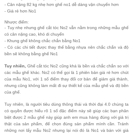
- Cân nặng 82 kg nhẹ hơn ghế no1 dễ dàng vận chuyển hơn
- Giá rẻ hơn No1
Nhược điểm:
- Tuy nhẹ nhưng ghế cắt tóc No2 vẫn nằm trong những mẫu ghế
có cân nặng cao, khó di chuyển
- Khung ghế không chắc chắn bằng No1
- Có các chi tiết được thay thế bằng nhựa nên chắc chắn và độ
bền sẽ không bằng ghế No1
Tuy nhiên,
Ghế cắt tóc No2 cũng khá là bền và chắc chắn so với
các mẫu ghế khác. No2 có thể gọi là 1 phiên bản giá rẻ hơn chút
của mẫu No1, với 1 số điểm thay đổi cơ bản để giảm giá thành,
nhưng cũng không làm mất đi sự thiết kế của mẫu ghế và độ bền
của ghế.
Tuy nhiên, là người tiêu dùng thông thái và thời đại 4.0 chúng ta
có quyền được hiểu rõ 1 số đặc điểm này sẽ giúp các bạn phân
biệt được 2 mẫu ghế này giúp anh em mua hàng đúng với giá trị
thật của sản phẩm, để chọn đúng sản phẩm mình cần. Tránh
những nơi lấy mẫu No2 nhưng lại nói đó là No1 và bán với giá