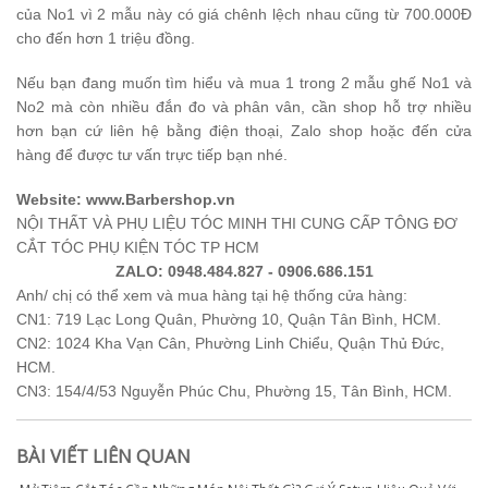
của No1 vì 2 mẫu này có giá chênh lệch nhau cũng từ 700.000Đ
cho đến hơn 1 triệu đồng.
Nếu bạn đang muốn tìm hiểu và mua 1 trong 2 mẫu ghế No1 và
No2 mà còn nhiều đắn đo và phân vân, cần shop hỗ trợ nhiều
hơn bạn cứ liên hệ bằng điện thoại, Zalo shop hoặc đến cửa
hàng để được tư vấn trực tiếp bạn nhé.
Website: www.Barbershop.vn
NỘI THẤT VÀ PHỤ LIỆU TÓC MINH THI CUNG CẤP TÔNG ĐƠ
CẮT TÓC PHỤ KIỆN TÓC TP HCM
ZALO: 0948.484.827 - 0906.686.151
Anh/ chị có thể xem và mua hàng tại hệ thống cửa hàng:
CN1: 719 Lạc Long Quân, Phường 10, Quận Tân Bình, HCM.
CN2: 1024 Kha Vạn Cân, Phường Linh Chiểu, Quận Thủ Đức,
HCM.
CN3: 154/4/53 Nguyễn Phúc Chu, Phường 15, Tân Bình, HCM.
BÀI VIẾT LIÊN QUAN