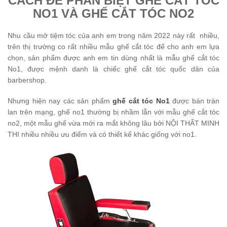
CÁCH ĐỂ PHÂN BIỆT GHẾ CẮT TÓC
NO1 VÀ GHẾ CẮT TÓC NO2
Nhu cầu mở tiệm tóc của anh em trong năm 2022 này rất nhiều,
trên thị trường co rất nhiều mẫu ghế cắt tóc để cho anh em lựa
chọn, sản phẩm được anh em tin dùng nhất là mẫu ghế cắt tóc
No1, được mệnh danh là chiếc ghế cắt tóc quốc dân của
barbershop.
Nhưng hiện nay các sản phẩm
ghế cắt tóc No1
được bán tràn
lan trên mạng, ghế no1 thường bị nhầm lẫn với mẫu ghế cắt tóc
no2, một mẫu ghế vừa mới ra mắt không lâu bởi NỘI THẤT MINH
THI nhiều nhiều ưu điểm và có thiết kế khác giống với no1.