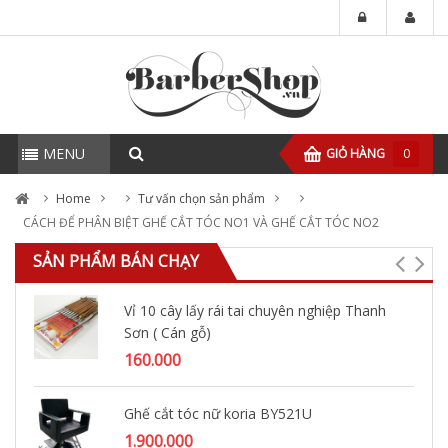
MENU
GIỎ HÀNG
0
Home
Tư vấn chọn sản phẩm
CÁCH ĐỂ PHÂN BIỆT GHẾ CẮT TÓC NO1 VÀ GHẾ CẮT TÓC NO2
SẢN PHẨM BÁN CHẠY
Vỉ 10 cây lấy rái tai chuyên nghiệp Thanh
Sơn ( Cán gỗ)
160.000
Ghế cắt tóc nữ koria BY521U
1.900.000