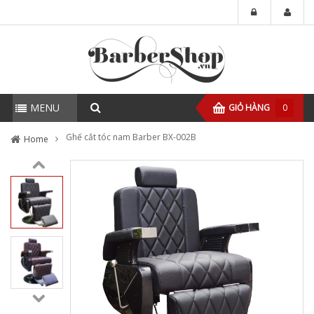
MENU
GIỎ HÀNG
0
Ghế cắt tóc nam Barber BX-002B
Home