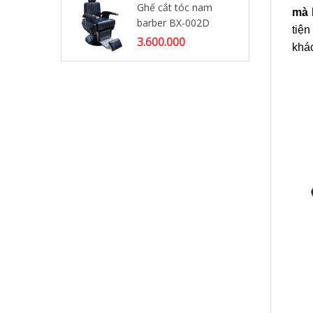
Ghế cắt tóc nam
Gh
mà 
barber BX-002D
Ba
tiệ
3.600.000
4.
khác