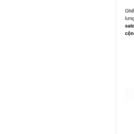
Ghế 
lưng
sal
cộn