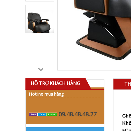
HỖ TRỢ KHÁCH HÀNG
TH
Hotline mua hàng
09.48.48.48.27
Face
Zalo
Phone
Ghế
Khô
Màu 