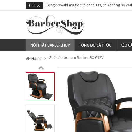
cho thợ tóc
Tông đơ wahl magic clip cordless, chiếc tông đơ Wa
Tin hot
việt nam
NỘI THẤT BARBERSHOP
TÔNG ĐƠ CẮT TÓC
KÉO CẮ
Ghế cắt tóc nam Barber BX-032V
Home