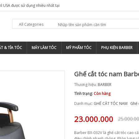
hl USA được sử dụng nhiều nhất tại
All Categories
T & TỈA TÓC
MÁY LÀM TÓC
MỸ PHẨM TÓC
PHỤ KIỆN BARBER
Ghế cắt tóc nam Barb
Thương hiệu:
BARBER
Tình trạng:
Còn hàng
Danh mục:
GHẾ CẮT TÓC NAM
Ghế 
23.000.000
25.000.0
Barber BX-032V là ghế cắt tóc cao cấp
điều chỉnh nhanh chóng. Phần lưng có