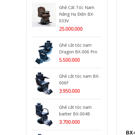
Ghế Cắt Tóc Nam
Gh
Nâng Hạ Điện BX-
ba
033V
5.
25.000.000
Gh
Ghế cắt tóc nam
ba
Dragon BX-006 Pro
4.
5.500.000
Gh
Ghế cắt tóc nam BX-
ba
006F
4.
3.950.000
Gh
Ghế cắt tóc nam
ba
barber BX-004B
lớn
3.700.000
4.
BX-