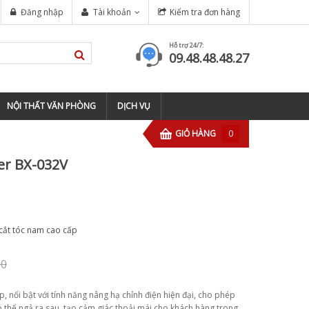
Đăng nhập
Tài khoản
Kiểm tra đơn hàng
Hỗ trợ 24/7:
09.48.48.48.27
NỘI THẤT VĂN PHÒNG
DỊCH VỤ
GIỎ HÀNG
0
er BX-032V
cắt tóc nam cao cấp
00
, nổi bật với tính năng nâng hạ chỉnh điện hiện đại, cho phép
 thể ngả ra sau, tạo cảm giác thoải mái cho khách hàng trong