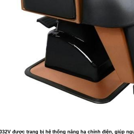
ế cắt tóc nam
rber BX-713
500.000
ế cắt tóc nam
rber BX-712
800.000
ế cắt tóc nam
rber BX-711
800.000
ế cắt tóc nam
rber BX-404 (mâm
)
300.000
032V được trang bị hệ thống nâng hạ chỉnh điện, giúp ng