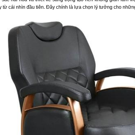
 từ cái nhìn đầu tiên. Đây chính là lựa chọn lý tưởng cho nhữ
ế cắt tóc nam
rber BX-714
500.000