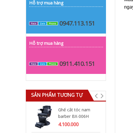
Hỗ trợ mua hàng
ngay
0947.113.151
Face
Zalo
Phone
Hỗ trợ mua hàng
0911.410.151
Face
Zalo
Phone
SẢN PHẨM TƯƠNG TỰ
Ghế cắt tóc nam
Gh
barber BX-006H
ba
4.100.000
4.