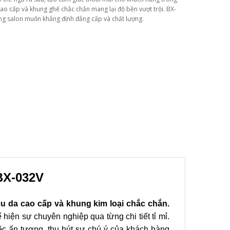
cao cấp và khung ghế chắc chắn mang lại độ bền vượt trội. BX-
ững salon muốn khẳng định đẳng cấp và chất lượng.
BX-032V
iệu da cao cấp và khung kim loại chắc chắn.
hiện sự chuyên nghiệp qua từng chi tiết tỉ mỉ.
iệc ấn tượng, thu hút sự chú ý của khách hàng