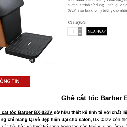
suốt quá trình sử dụng. Chất liệu da 
032V là sự lựa chọn lý tưởng cho nh
SỐ LƯỢNG:
MUA NGAY
ÔNG TIN
Ghế cắt tóc Barber 
 cắt tóc Barber BX-032V
sở hữu thiết kế tinh tế với chất l
ng chỉ mang lại vẻ đẹp hiện đại cho salon,
BX-032V còn thể 
sắc hài hòa và thiết kế sang trọng tạo nên không gian làm v