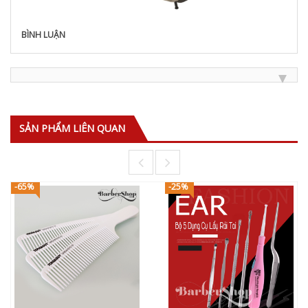
BÌNH LUẬN
SẢN PHẨM LIÊN QUAN
-65%
-25%