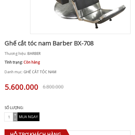
Ghế cắt tóc nam Barber BX-708
Thương hiệu:
BARBER
Tình trạng:
Còn hàng
Danh mục:
GHẾ CẮT TÓC NAM
5.600.000
6.800.000
SỐ LƯỢNG:
MUA NGAY
HỖ TRỢ KHÁCH HÀNG