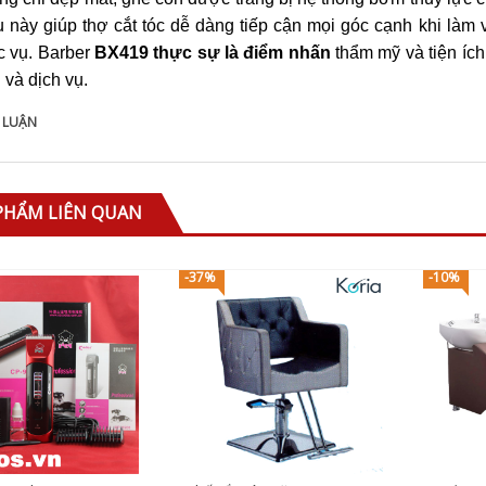
ế cắt tóc nam
 này giúp thợ cắt tóc dễ dàng tiếp cận mọi góc cạnh khi làm v
rber BX-716
c vụ. Barber
BX419 thực sự là điểm nhấn
thẩm mỹ và tiện ích
700.000
 và dịch vụ.
 LUẬN
PHẨM LIÊN QUAN
-37%
-10%