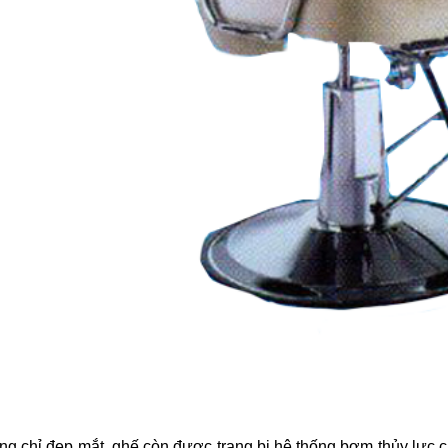
ế cắt tóc nam
rber BX-712
800.000
ế cắt tóc nam
rber BX-711
800.000
ế cắt tóc nam
rber BX-404 (mâm
)
300.000
ế cắt tóc nam
rber BX-402B
600.000
ng chỉ đẹp mắt, ghế còn được trang bị hệ thống bơm thủy lực 