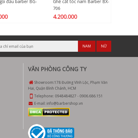
gội đầu barber BG-
Ghế cắt tóc nam Barber BX-
Cử thé
706
hãng
000
4.200.000
239.0
NAM
NỮ
VĂN PHÒNG CÔNG TY
Showroom:
178 Đường Vĩnh Lộc, Phạm Văn
Hai, Quận Bình Chánh, HCM
Telephone:
0948484827
-
0906.686.151
E-mail:
info@barbershop.vn