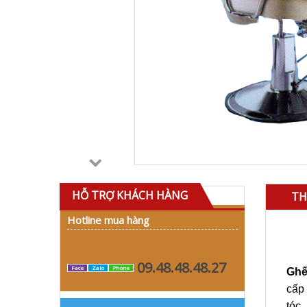
HỖ TRỢ KHÁCH HÀNG
TH
Hotline mua hàng
09.48.48.48.27
Face
Zalo
Phone
Ghế
cấp 
tóc.