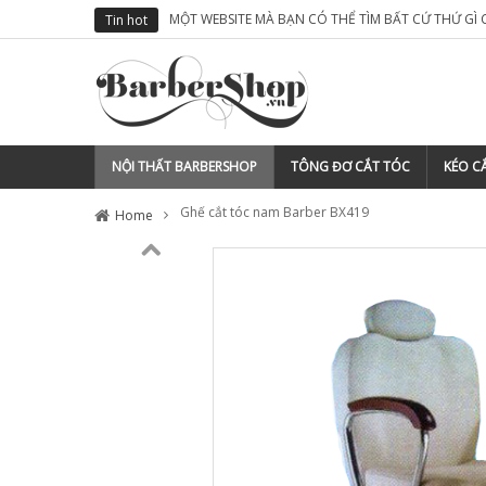
MỘT WEBSITE MÀ BẠN CÓ THỂ TÌM BẤT CỨ THỨ GÌ
Tin hot
NỘI THẤT BARBERSHOP
TÔNG ĐƠ CẮT TÓC
KÉO CẮ
Ghế cắt tóc nam Barber BX419
Home