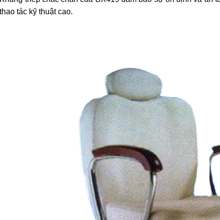
thao tác kỹ thuật cao.
ế cắt tóc nam
rber BX-713
500.000