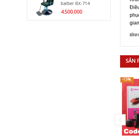
barber BX-714
Gh
Điều
Ba
4.500.000
phụ
6.
gian
BÌNH
SẢN 
-13%