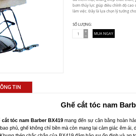
bơm thủy lực giúp điều chỉnh độ cao d
làm việc. Đây là lựa chọn lý tưởng ch
SỐ LƯỢNG:
MUA NGAY
ÔNG TIN
Ghế cắt tóc nam Bar
 cắt tóc nam Barber BX419
mang đến sự cân bằng hoàn hảo
bao phủ, ghế không chỉ bền mà còn mang lại cảm giác êm ái, dễ
 Khung thép chắc chắn của BX419 đảm bảo sự ổn định và an toà