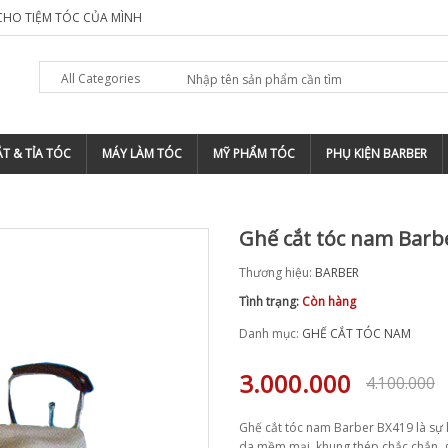
 CHO TIỆM TÓC CỦA MÌNH
TẠI SAO NÊN ĐĂNG KÝ THƯƠNG HIỆU CHO
All Categories
T & TỈA TÓC
MÁY LÀM TÓC
MỸ PHẨM TÓC
PHỤ KIỆN BARBER
Ghế cắt tóc nam Barb
Thương hiệu:
BARBER
Tình trạng:
Còn hàng
Danh mục:
GHẾ CẮT TÓC NAM
3.000.000
4.100.000
Ghế cắt tóc nam Barber BX419 là sự kế
da mềm mại, khung thép chắc chắn, g