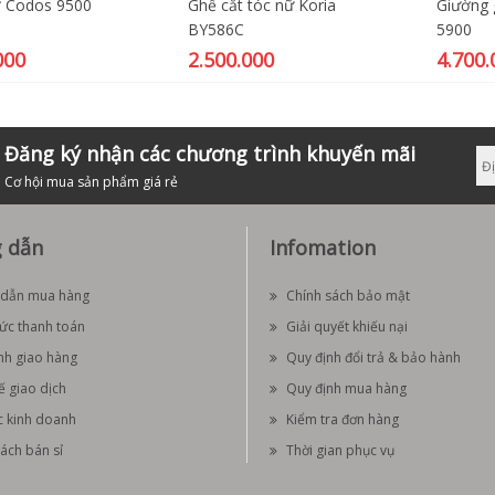
 Codos 9500
Ghế cắt tóc nữ Koria
Giường 
BY586C
5900
000
2.500.000
4.700.
Đăng ký nhận các chương trình khuyến mãi
Cơ hội mua sản phẩm giá rẻ
 dẫn
Infomation
dẫn mua hàng
Chính sách bảo mật
hức thanh toán
Giải quyết khiếu nại
nh giao hàng
Quy định đổi trả & bảo hành
ế giao dịch
Quy định mua hàng
c kinh doanh
Kiểm tra đơn hàng
ách bán sỉ
Thời gian phục vụ