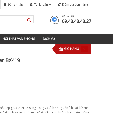
 BARBERSHOP TIỆM TÓC ?
Đăng nhập
Tài khoản
Kiểm tra đơn hàng
TOP 5 ĐỊA CHỈ ĐÀO TẠO BARBER
Hỗ trợ 24/7:
09.48.48.48.27
NỘI THẤT VĂN PHÒNG
DỊCH VỤ
GIỎ HÀNG
0
er BX419
t hợp giữa thiết kế sang trọng và tính năng tiện ích. Với bề mặt
hế đảm bảo sự thoải mái và ổn định cho khách hàng. Hệ thống