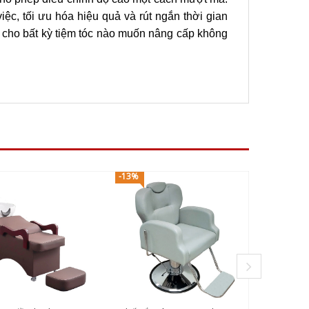
iệc, tối ưu hóa hiệu quả và rút ngắn thời gian
 cho bất kỳ tiệm tóc nào muốn nâng cấp không
-13%
-4%