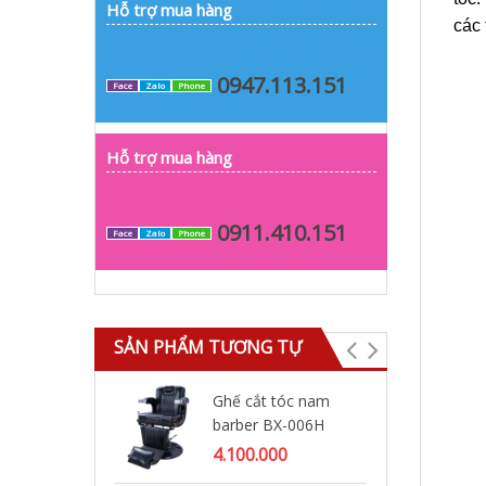
Hỗ trợ mua hàng
các 
0947.113.151
Face
Zalo
Phone
Hỗ trợ mua hàng
0911.410.151
Face
Zalo
Phone
SẢN PHẨM TƯƠNG TỰ
Ghế cắt tóc nam
Gh
barber BX-006H
ba
4.100.000
5.