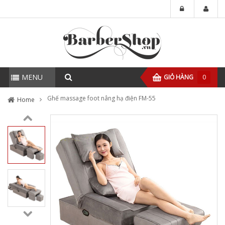
MENU
GIỎ HÀNG
0
Ghế massage foot nâng hạ điện FM-55
Home