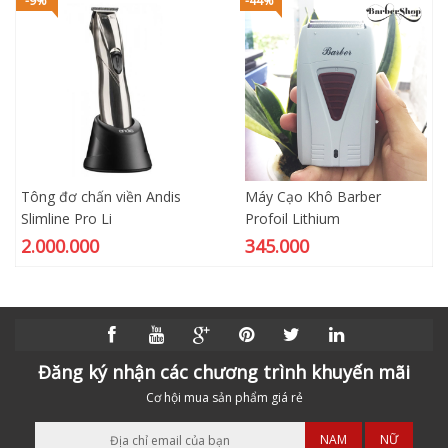
-9%
-44%
Tông đơ chấn viền Andis
Máy Cạo Khô Barber
Slimline Pro Li
Profoil Lithium
2.000.000
345.000
Đăng ký nhận các chương trình khuyến mãi
Cơ hội mua sản phẩm giá rẻ
NAM
NỮ