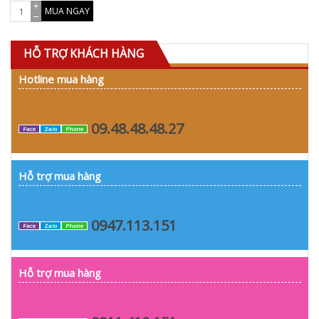
MUA NGAY
HỖ TRỢ KHÁCH HÀNG
Hotline mua hàng
09.48.48.48.27
Face
Zalo
Phone
Hỗ trợ mua hàng
0947.113.151
Face
Zalo
Phone
Hỗ trợ mua hàng