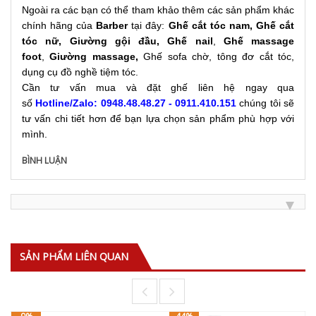
Ngoài ra các bạn có thể tham khảo thêm các sản phẩm khác
chính hãng của
Barber
tại đây:
Ghế cắt tóc nam
,
Ghế cắt
tóc nữ
,
Giường gội đầu
,
Ghế nail
,
Ghế massage
foot
,
Giường massage
,
Ghế sofa chờ, tông đơ cắt tóc,
dụng cụ đồ nghề tiệm tóc.
Cần tư vấn mua và đặt ghế liên hệ ngay qua
số
Hotline/Zalo: 0948.48.48.27 - 0911.410.151
chúng tôi sẽ
tư vấn chi tiết hơn để bạn lựa chọn sản phẩm phù hợp với
mình.
BÌNH LUẬN
SẢN PHẨM LIÊN QUAN