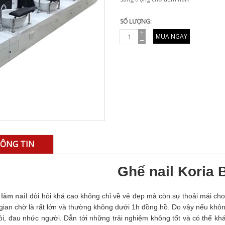
SỐ LƯỢNG:
MUA NGAY
ÔNG TIN
Ghế nail Koria 
làm nail
đòi hỏi khá cao không chỉ về vẻ đẹp mà còn sự thoải mái cho
 gian chờ là rất lớn và thường không dưới 1h đồng hồ. Do vậy nếu khô
ỏi, đau nhức người. Dẫn tới những trải nghiệm không tốt và có thể kh