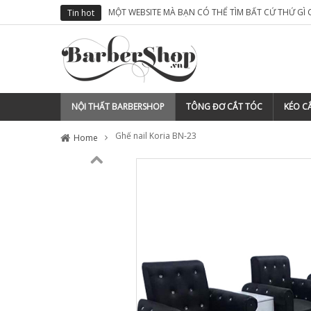
MỘT WEBSITE MÀ BẠN CÓ THỂ TÌM BẤT CỨ THỨ GÌ
Tin hot
NỘI THẤT BARBERSHOP
TÔNG ĐƠ CẮT TÓC
KÉO CẮ
Ghế nail Koria BN-23
Home