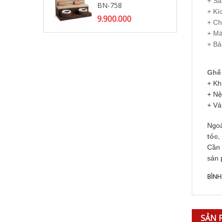
+ S
BN-758
3.
+ Kí
9.900.000
+ Ch
+ Mà
+ Bả
Ghế 
+ Kh
+ Nệ
+ Vả
Ngo
tóc
,
Cần 
sản 
BÌNH
SẢN 