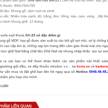
ản phẩm bao gồm:
Ghế làm nail BN-23
( Liên hệ trọn bộ thêm: Bục gỗ
400.000
ch thước: 800x750x700
ất liệu: Khung gỗ, nệm mút và simili
u sắc: Nhiều màu xanh, đỏ, trắng, đen, hồng, nâu, cam, vàng....đặt th
o hành khung ghế: 12 tháng
sofa nail Koria BN-
23 có đặc điểm gì
ung gỗ MDF, loại gỗ được sản xuất từ các bột gỗ sợi nhỏ, xử lý chống
m cao cấp êm ái, chống xẹp lún mang đến cảm giác thoải mái cho ngư
i bọc ghế Nail bằng chất liệu Ghế Nail vải nhung nhập khẩu tạo sự san
ài ra các bạn có thể tham khảo thêm các sản phẩm
nội thất sal
giường gội đầu
,
xe đẩy thuốc nhuộm
, v.v… tại
koria.vn
và
barber
tư vấn mua và đặt ghế bạn liên hệ ngay qua số
Hotline
0948.48.48.
phẩm phù hợp cho mình.
 LUẬN
PHẨM LIÊN QUAN