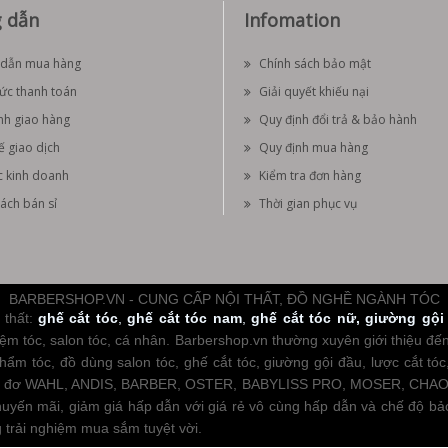
 dẫn
Infomation
dẫn mua hàng
Chính sách bảo mật
hức thanh toán
Giải quyết khiếu nại
nh giao hàng
Quy định đổi trả & bảo hành
ế giao dịch
Quy định mua hàng
c kinh doanh
Kiểm tra đơn hàng
ách bán sỉ
Thời gian phục vụ
BARBERSHOP.VN - CUNG CẤP NỘI THẤT, ĐỒ NGHỀ NGÀNH TÓC
thất:
ghế cắt tóc
,
ghế cắt tóc nam
,
ghế cắt tóc nữ
,
giường gội
m tóc, salon tóc, cá nhân. Barbershop.vn thường xuyên giới thiệu đến cá
hẩm tóc, đồ dùng salon tóc, ghế cắt tóc, giường gội đầu, lược cắt tóc,
Tông đơ WAHL, ANDIS, BARBER, OSTER, BABYLISS PRO, MOSER, CHAOBA
huyến mãi, giảm giá hấp dẫn với giá rẻ vô cùng hấp dẫn và chế độ b
trải nghiệm mua sắm tuyệt vời.