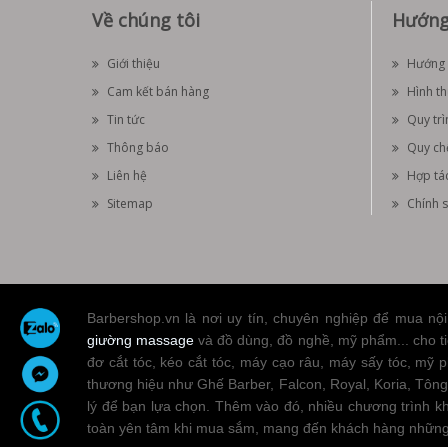
Về chúng tôi
Hướng
Giới thiệu
Hướng 
Cam kết bán hàng
Hình t
Tin tức
Quy trì
Thông báo
Quy ch
Liên hệ
Hợp tá
Sitemap
Chính s
Barbershop.vn là nơi uy tín, chuyên nghiệp để mua nội 
giường massage
và đồ dùng, đồ nghề, mỹ phẩm... cho tiệ
đơ cắt tóc, kéo cắt tóc, máy cạo râu, máy sấy tóc, mỹ p
thương hiệu như Ghế Barber, Falcon, Royal, Koria, 
lý để bạn lựa chọn. Thêm vào đó, nhiều chương trình k
toàn yên tâm khi mua sắm, mang đến khách hàng những 