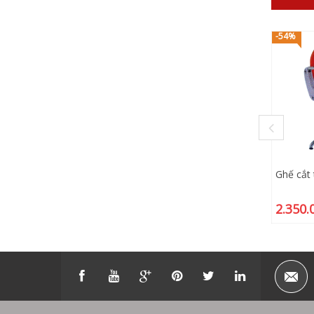
-54%
Ghế cắt
2.350.