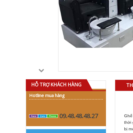
HỖ TRỢ KHÁCH HÀNG
TH
Hotline mua hàng
09.48.48.48.27
Ghế 
Face
Zalo
Phone
thời
bị m