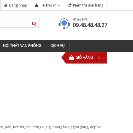
 BARBERSHOP TIỆM TÓC ?
Đăng nhập
Tài khoản
Kiểm tra đơn hàng
TOP 5 ĐỊA CHỈ ĐÀO TẠO BARBER
Hỗ trợ 24/7:
09.48.48.48.27
NỘI THẤT VĂN PHÒNG
DỊCH VỤ
GIỎ HÀNG
0
n giản, tiện lợi, rất thông dụng, mang lại sự gọn gàng, đẹp và