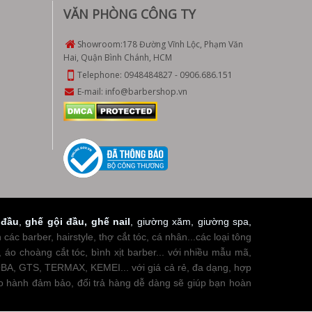
VĂN PHÒNG CÔNG TY
Showroom:
178 Đường Vĩnh Lộc, Phạm Văn
Hai, Quận Bình Chánh, HCM
Telephone:
0948484827
-
0906.686.151
E-mail:
info@barbershop.vn
 đầu
,
ghế gội đầu
,
ghế nail
, giường xăm, giường spa,
c barber, hairstyle, thợ cắt tóc, cá nhân...các loại tông
 áo choàng cắt tóc, bình xịt barber... với nhiều mẫu mã,
, GTS, TERMAX, KEMEI... với giá cả rẻ, đa dạng, hợp
ảo hành đảm bảo, đổi trả hàng dễ dàng sẽ giúp bạn hoàn