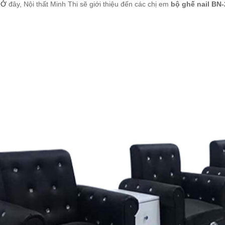
. Ở
đây, Nội thất Minh Thi sẽ giới thiệu đến các chị em
bộ ghế nail BN-
 làm nail Koria
-781
200.000