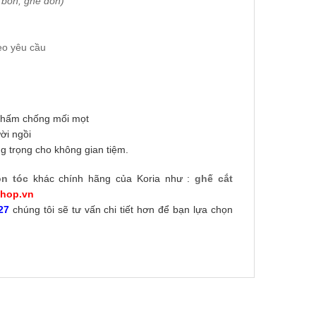
, bồn, ghế đôn)
eo yêu cầu
 thấm chống mối mọt
ời ngồi
g trọng cho không gian tiệm.
on tóc
khác chính hãng của Koria như :
ghế cắt
shop.vn
27
chúng tôi sẽ tư vấn chi tiết hơn để bạn lựa chọn