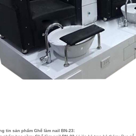
 làm nail Koria
-782
000.000
 làm nail Koria
-777
900.000
 làm nail Koria
-787
800.000
ế nail Koria BN-02
320.000
g tin sản phẩm Ghế làm nail BN-23:
ế nail Koria BN-05