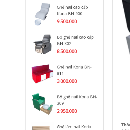
Ghế nail cao cấp
Ghế
Koria BN-900
BN
9.500.000
9.
Bộ ghế nail cao cấp
Ghế
BN-802
BN
8.500.000
8.
Ghế nail Koria BN-
Ghế
811
BN
3.000.000
8.
Bộ ghế nail Koria BN-
Gh
309
5.
2.950.000
Thôn
Ghế làm nail Koria
Gh