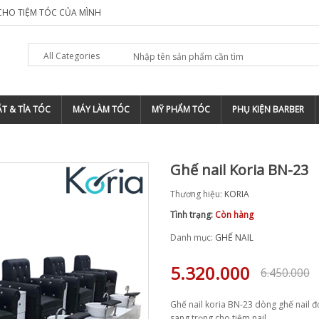
 CHO TIỆM TÓC CỦA MÌNH
TẠI SAO NÊN ĐĂNG KÝ THƯƠNG HIỆU CHO
All Categories
T & TỈA TÓC
MÁY LÀM TÓC
MỸ PHẨM TÓC
PHỤ KIỆN BARBER
Ghế nail Koria BN-23
Thương hiệu:
KORIA
Tình trạng:
Còn hàng
Danh mục:
GHẾ NAIL
5.320.000
6.450.000
Ghế nail koria BN-23 dòng ghế nail đơ
sang trọng cho tiệm nail.