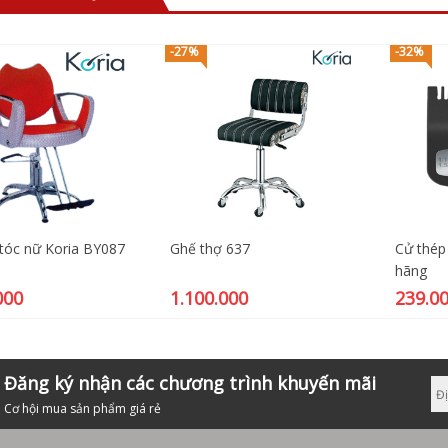
-27%
-32%
 tóc nữ Koria BY087
Ghế thợ 637
Cử thé
hãng
000
1.100.000
239.0
Đăng ký nhận các chương trình khuyến mãi
Cơ hội mua sản phẩm giá rẻ