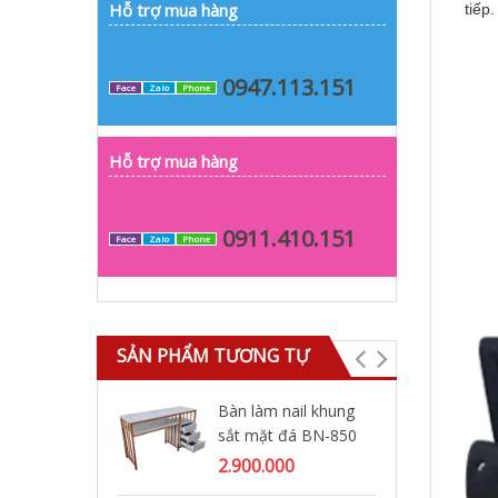
Hỗ trợ mua hàng
tiếp
0947.113.151
Face
Zalo
Phone
Hỗ trợ mua hàng
0911.410.151
Face
Zalo
Phone
SẢN PHẨM TƯƠNG TỰ
Bàn làm nail khung
Ghế
sắt mặt đá BN-850
BN
2.900.000
9.