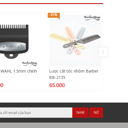
-35%
-33%
p WAHL 1.5mm chính
Lược cắt tóc nhôm Barber
Ghế cắt
BB-2135
BY517C
00
65.000
2.800
NAM
NỮ