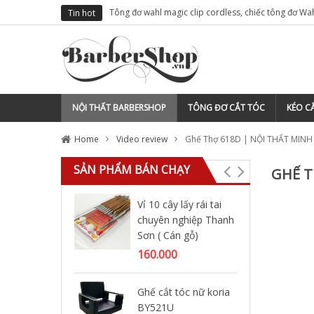
ho thợ tóc
Tông đơ wahl magic clip cordless, chiếc tông đơ Wa
Tin hot
việt nam
NỘI THẤT BARBERSHOP
TÔNG ĐƠ CẮT TÓC
KÉO CẮ
Home
Video review
Ghế Thợ 618D | NỘI THẤT MINH
SẢN PHẨM BÁN CHẠY
GHẾ T
Vỉ 10 cây lấy rái tai
Gi
chuyên nghiệp Thanh
lớn
Sơn ( Cán gỗ)
30
160.000
Má
Ghế cắt tóc nữ koria
Yi
BY521U
75