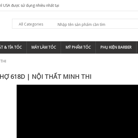
hl USA được sử dụng nhiều nhất tại
All Categories
T & TỈA TÓC
MÁY LÀM TÓC
MỸ PHẨM TÓC
PHỤ KIỆN BARBER
 THI
HỢ 618D | NỘI THẤT MINH THI
ấy Uốn Nóng Hồng
Tông Đơ Không Dây
Barber Magic Clip
.000
800.000
y duỗi tóc cao cấp
Tông đơ tạo viền
mei YM-008
Wahl Detailer 110v
0.000
1.750.000