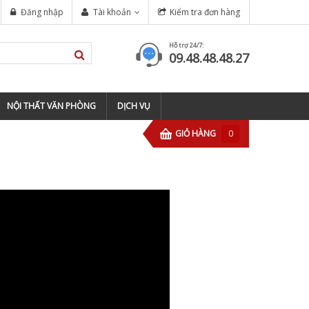
Đăng nhập
Tài khoản
Kiểm tra đơn hàng
Hỗ trợ 24/7:
09.48.48.48.27
NỘI THẤT VĂN PHÒNG
DỊCH VỤ
GIỎ HÀNG
0
Dầu tông đơ Barber
60ml
59.000
Kéo tỉa tóc Barber
Rose BFZ-60
350.000