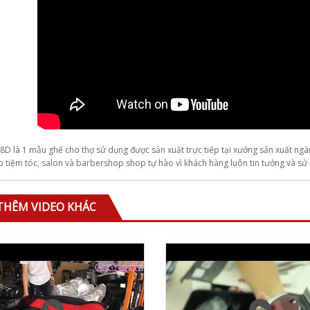
y hấp dầu Koria
Tông đơ chấn viền
-05
Andis Slimline Pro Li
Black
050.000
1.850.000
n xoay Barber
amond DX-002
Tông đơ viền không
dây wahl detailer
0.000
8D là 1 mẫu ghế cho thợ sử dụng được sản xuất trực tiếp tại xưởng sản xuất ngà
2.650.000
ho tiệm tóc, salon và barbershop shop tự hào vì khách hàng luôn tin tưởng và s
ng đơ wahl super
per 220v
Tông đơ wahl magic
THÊM VIDEO KHÁC
clip 220v
990.000
1.950.000