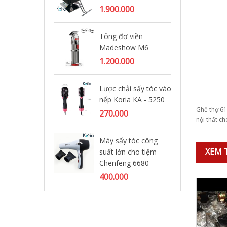
1.900.000
Má
Tông đơ viền
YM
Madeshow M6
1.
1.200.000
Đè
Lược chải sấy tóc vào
Di
nếp Koria KA - 5250
95
Ghế thợ 61
270.000
nội thất c
Tô
Máy sấy tóc công
ta
XEM 
suất lớn cho tiệm
1.
Chenfeng 6680
400.000