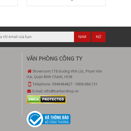
Bình
NAM
NỮ
VĂN PHÒNG CÔNG TY
Showroom:
178 Đường Vĩnh Lộc, Phạm Văn
Hai, Quận Bình Chánh, HCM
Telephone:
0948484827
-
0906.686.151
E-mail:
info@barbershop.vn