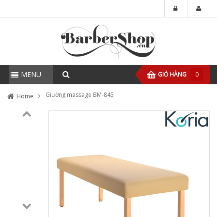
MENU
GIỎ HÀNG
0
Giường massage BM-845
Home