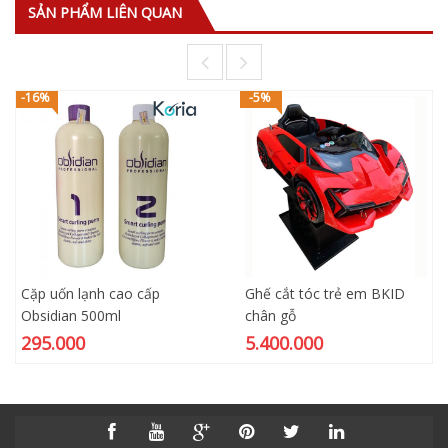
SẢN PHẨM LIÊN QUAN
-16%
-5%
Cặp uốn lạnh cao cấp
Ghế cắt tóc trẻ em BKID
Obsidian 500ml
chân gỗ
295.000
5.400.000