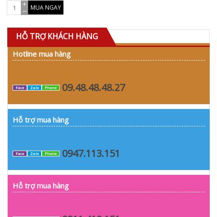
MUA NGAY
HỖ TRỢ KHÁCH HÀNG
Hotline mua hàng
09.48.48.48.27
Face
Zalo
Phone
Hỗ trợ mua hàng
0947.113.151
Face
Zalo
Phone
Hỗ trợ mua hàng