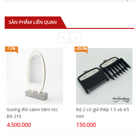
SẢN PHẨM LIÊN QUAN
-13%
--650%
Gương đôi salon tiệm tóc
Bộ 2 cử giá thép 1.5 và 4.5
BK-210
mm
4.500.000
150.000