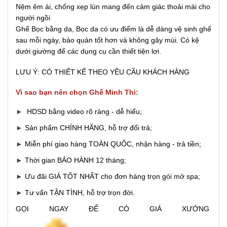
Nệm êm ái, chống xẹp lún mang đến cảm giác thoải mái cho
người ngồi
Ghế Bọc bằng da, Bọc da có ưu điểm là dễ dàng vệ sinh ghế
sau mỗi ngày, bảo quản tốt hơn và không gây mùi. C
ó kệ
dưới giường để các dụng cụ cần thiết tiện lợi.
LƯU Ý: CÓ THIẾT KẾ THEO YÊU CẦU KHÁCH HÀNG
Vì sao bạn nên chọn Ghế Minh Thi:
►
HDSD bằng video rõ ràng - dễ hiểu;
►
Sản phẩm CHÍNH HÃNG, hỗ trợ đổi trả;
►
Miễn phí giao hàng TOÀN QUỐC, nhận hàng - trả tiền;
►
Thời gian BẢO HÀNH 12 tháng;
►
Ưu đãi GIÁ TỐT NHẤT cho đơn hàng trọn gói mở spa;
►
Tư vấn TẬN TÌNH, hỗ trợ trọn đời.
GỌI NGAY ĐỂ CÓ GIÁ XƯỞNG