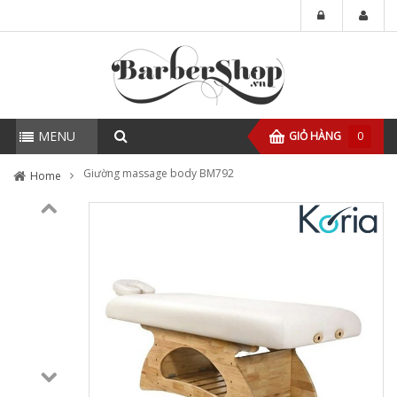
MENU
GIỎ HÀNG
0
Giường massage body BM792
Home