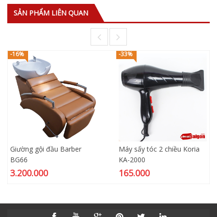
SẢN PHẨM LIÊN QUAN
-16%
-33%
Giường gội đầu Barber
Máy sấy tóc 2 chiều Koria
BG66
KA-2000
3.200.000
165.000