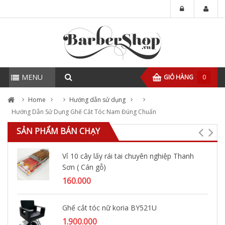
MENU
GIỎ HÀNG
0
Home
Hướng dẫn sử dụng
Hướng Dẫn Sử Dụng Ghế Cắt Tóc Nam Đúng Chuẩn
SẢN PHẨM BÁN CHẠY
Vỉ 10 cây lấy rái tai chuyên nghiệp Thanh
Sơn ( Cán gỗ)
160.000
Ghế cắt tóc nữ koria BY521U
1.900.000