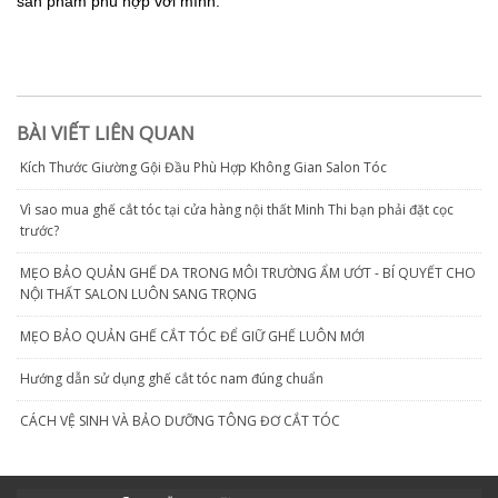
sản phẩm phù hợp với mình.
BÀI VIẾT LIÊN QUAN
Kích Thước Giường Gội Đầu Phù Hợp Không Gian Salon Tóc
Vì sao mua ghế cắt tóc tại cửa hàng nội thất Minh Thi bạn phải đặt cọc
trước?
MẸO BẢO QUẢN GHẾ DA TRONG MÔI TRƯỜNG ẨM ƯỚT - BÍ QUYẾT CHO
NỘI THẤT SALON LUÔN SANG TRỌNG
MẸO BẢO QUẢN GHẾ CẮT TÓC ĐỂ GIỮ GHẾ LUÔN MỚI
Hướng dẫn sử dụng ghế cắt tóc nam đúng chuẩn
CÁCH VỆ SINH VÀ BẢO DƯỠNG TÔNG ĐƠ CẮT TÓC