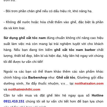
- Bôi trơn phần chân ghế nếu có dấu hiệu rít, khó nâng hạ.
- Không để nước hoặc hóa chất thấm vào ghế, đặc biệt là phần
da và kim loại.
Sử dụng ghế cắt tóc nam
đúng chuẩn không chỉ nâng cao hiệu
suất làm việc mà còn mang lại trải nghiệm tuyệt vời cho khách
hàng. Nếu bạn đang tìm kiếm
ghế cắt tóc nam barber
chất
lượng, thiết kế đẹp, bền bỉ và hiện đại, hãy liên hệ ngay với chúng
tôi để được tư vấn chi tiết!
Ngoài ra các bạn có thể tham khảo thêm các sản phẩm khác
chính hãng của
Barbershop
như:
Ghế cắt tóc
,
Giường gội đầu
dưỡng sinh
, Xe đẩy thuốc nhuộm, v.v… tại
noithatsalon.com
và
noithatminhthi.com
Cần tư vấn mua và đặt ghế liên hệ ngay qua số
Hotline
0911.410.151
chúng tôi sẽ tư vấn chi tiết hơn để bạn lựa chọn