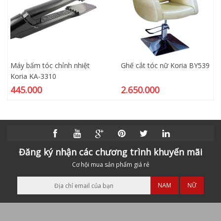
Máy bấm tóc chỉnh nhiệt
Ghế cắt tóc nữ Koria BY539
Koria KA-3310
445.000
2.650.000
Đăng ký nhận các chương trình khuyến mãi
Cơ hội mua sản phẩm giá rẻ
NAM
NỮ