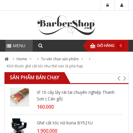
MENU
GIỎ HÀNG
0
Home
Tư vấn chọn sản phẩm
Kích thước ghế cắt tóc như thế nào là phù hợp
SẢN PHẨM BÁN CHẠY
Vỉ 10 cây lấy rái tai chuyên nghiệp Thanh
Sơn ( Cán gỗ)
160.000
Ghế cắt tóc nữ koria BY521U
1.900.000