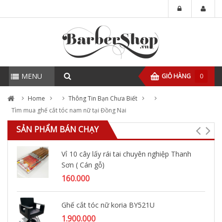
MENU
GIỎ HÀNG
0
Home
Thông Tin Bạn Chưa Biết
Tìm mua ghế cắt tóc nam nữ tại Đồng Nai
SẢN PHẨM BÁN CHẠY
Vỉ 10 cây lấy rái tai chuyên nghiệp Thanh
Sơn ( Cán gỗ)
160.000
Ghế cắt tóc nữ koria BY521U
1.900.000