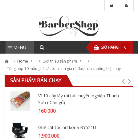
MENU
GIỎ HÀNG
0
Home
Giới thiệu sản phẩm
Tổng hợp 10 mẫu ghế cắt tóc nam giá rẻ được ưa chuộng hiện nay
SẢN PHẨM BÁN CHẠY
Vỉ 10 cây lấy rái tai chuyên nghiệp Thanh
Sơn ( Cán gỗ)
160.000
Ghế cắt tóc nữ koria BY521U
1.900.000