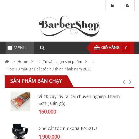
MENU
GIỎ HÀNG
0
Home
Tư vấn chọn sản phẩm
Top 10 mẫu ghế cắt tóc nữ thịnh hành năm 2023
SẢN PHẨM BÁN CHẠY
Vỉ 10 cây lấy rái tai chuyên nghiệp Thanh
Sơn ( Cán gỗ)
160.000
Ghế cắt tóc nữ koria BY521U
1.900.000