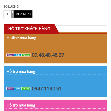
SỐ LƯỢNG:
MUA NGAY
HỖ TRỢ KHÁCH HÀNG
Hotline mua hàng
09.48.48.48.27
Face
Zalo
Phone
Hỗ trợ mua hàng
0947.113.151
Face
Zalo
Phone
Hỗ trợ mua hàng