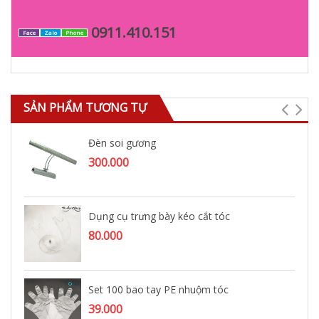
0911.410.151
Face
Zalo
Phone
SẢN PHẨM TƯƠNG TỰ
Đèn soi gương
300.000
Dụng cụ trưng bày kéo cắt tóc
80.000
Set 100 bao tay PE nhuộm tóc
39.000