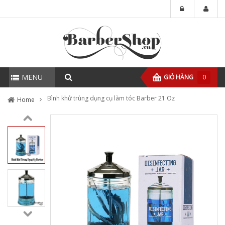
MENU
GIỎ HÀNG
0
Bình khử trùng dụng cụ làm tóc Barber 21 Oz
Home