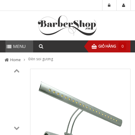
MENU
GIỎ HÀNG
0
Đèn soi gương
Home