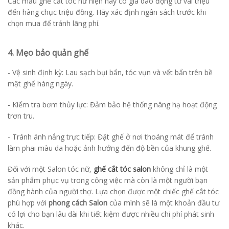
Các mẫu ghế cắt tóc nữ hiện nay có giá dao động từ vài triệu
đến hàng chục triệu đồng. Hãy xác định ngân sách trước khi
chọn mua để tránh lãng phí.
4. Mẹo bảo quản ghế
- Vệ sinh định kỳ: Lau sạch bụi bẩn, tóc vụn và vết bẩn trên bề
mặt ghế hàng ngày.
- Kiểm tra bơm thủy lực: Đảm bảo hệ thống nâng hạ hoạt động
trơn tru.
- Tránh ánh nắng trực tiếp: Đặt ghế ở nơi thoáng mát để tránh
làm phai màu da hoặc ảnh hưởng đến độ bền của khung ghế.
Đối với một Salon tóc nữ,
ghế cắt tóc salon
không chỉ là một
sản phẩm phục vụ trong công việc mà còn là một người bạn
đồng hành của người thợ. Lựa chọn được một chiếc ghế cắt tóc
phù hợp với
phong cách Salon
của mình sẽ là một khoản đầu tư
có lợi cho bạn lâu dài khi tiết kiệm được nhiều chi phí phát sinh
khác.