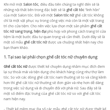
Khi mở một
Salon tóc
, điều đầu tiên chúng ta nghĩ đến sẽ là
những nội thất bên trong đặc biệt sẽ là
ghế cắt tóc
“linh hồn”
của một Salon tóc. Đối với một
Salon tóc nữ
ghế cắt tóc không
chỉ là một vật phục vụ trong công việc mà còn là một vật trang
trí cho cửa tiệm. Cho nên việc lựa chọn một sản phẩm
ghế cắt
tóc nữ sang trọng, hiện đại
phù hợp với phong cách trang trí cửa
tiệm là một bước đầu tư quan trọng và cần thiết. Dưới đây sẽ là
một số mẫu
ghế cắt tóc nữ
được ưa chuộng nhất hiện nay cho
bạn tham khảo.
1. Tại sao lại phải chọn ghế cắt tóc nữ chuyên dụng
Ghế cắt tóc nữ
được thiết kế chuyên dụng nhằm mục đích đem
lại sự thoải mái và tiện dụng cho khách hàng cũng như thợ làm
tóc. So với các dòng ghế cắt tóc nam thường sẽ to và cồng kềnh
hơn thì ghế cắt tóc nữ thường sẽ đơn giản và nhẹ hơn dễ dàng
trong việc sử dụng và di chuyển đối với phái nữ. Sau đây sẽ là
một số điểm đặc trưng của ghế cắt tóc nữ so với ghế cắt tóc
nam hiện nay.
- Thiết kế mềm mại: Đa số các mẫu ghế cắt tóc nữ được thiết kế