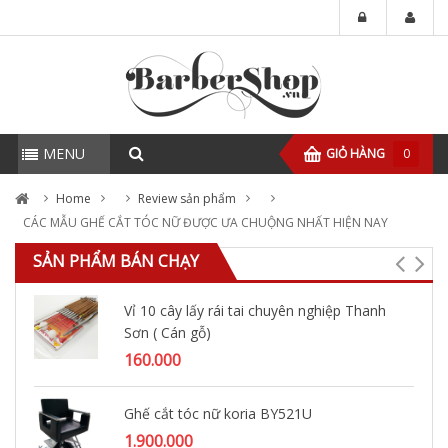
MENU
GIỎ HÀNG
0
Home
Review sản phẩm
CÁC MẪU GHẾ CẮT TÓC NỮ ĐƯỢC ƯA CHUỘNG NHẤT HIỆN NAY
SẢN PHẨM BÁN CHẠY
Vỉ 10 cây lấy rái tai chuyên nghiệp Thanh
Sơn ( Cán gỗ)
160.000
Ghế cắt tóc nữ koria BY521U
1.900.000