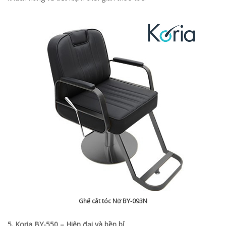
Ghế cắt tóc Nữ BY-093N
5. Koria BY-550 – Hiện đại và bền bỉ