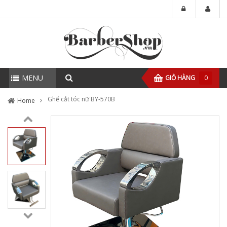
MENU
GIỎ HÀNG
0
Ghế cắt tóc nữ BY-570B
Home