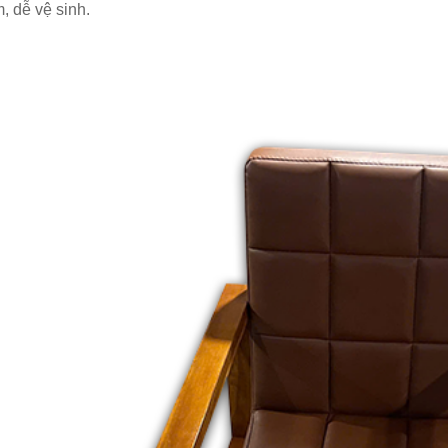
, dễ vệ sinh.
-805
800.000