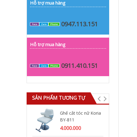
Hỗ trợ mua hàng
0947.113.151
Face
Zalo
Phone
Hỗ trợ mua hàng
0911.410.151
Face
Zalo
Phone
SẢN PHẨM TƯƠNG TỰ
Ghế cắt tóc nữ Koria
Gh
BY-811
kh
4.000.000
3.