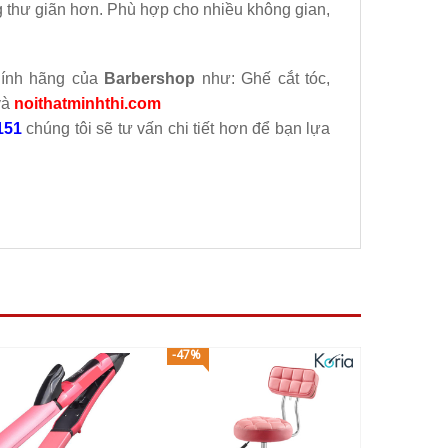
g thư giãn hơn. Phù hợp cho nhiều không gian,
hính hãng của
Barbershop
như: Ghế cắt tóc,
và
noithatminhthi.com
151
chúng tôi sẽ tư vấn chi tiết hơn để bạn lựa
-47%
-16%