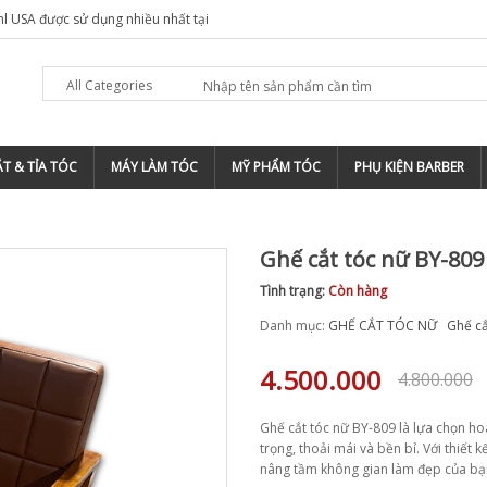
ho thợ tóc
Tông đơ wahl magic clip cordless, chiếc tông đơ Wah
việt nam
All Categories
T & TỈA TÓC
MÁY LÀM TÓC
MỸ PHẨM TÓC
PHỤ KIỆN BARBER
Ghế cắt tóc nữ BY-809
Tình trạng:
Còn hàng
Danh mục:
GHẾ CẮT TÓC NỮ
Ghế cắ
4.500.000
4.800.000
Ghế cắt tóc nữ BY-809 là lựa chọn h
trọng, thoải mái và bền bỉ. Với thiết 
nâng tầm không gian làm đẹp của bạ