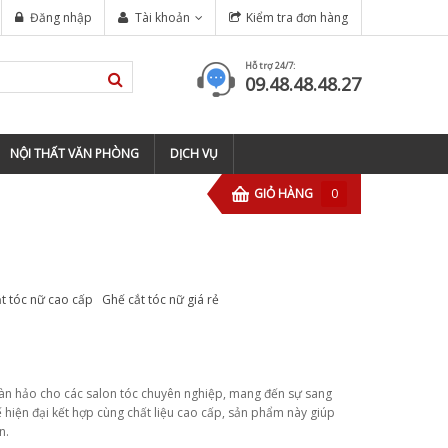
l USA được sử dụng nhiều nhất tại
Đăng nhập
Tài khoản
Kiểm tra đơn hàng
Hỗ trợ 24/7:
09.48.48.48.27
NỘI THẤT VĂN PHÒNG
DỊCH VỤ
GIỎ HÀNG
0
t tóc nữ cao cấp
Ghế cắt tóc nữ giá rẻ
oàn hảo cho các salon tóc chuyên nghiệp, mang đến sự sang
kế hiện đại kết hợp cùng chất liệu cao cấp, sản phẩm này giúp
n.