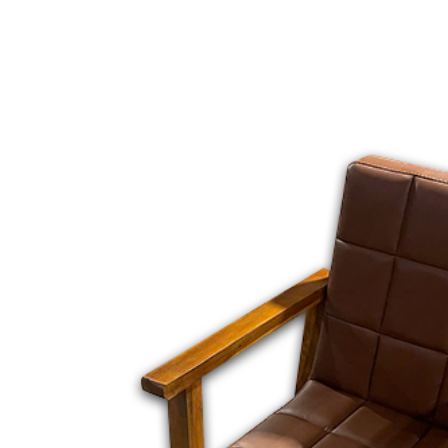
ế cắt tóc nữ nhập
ẩu Koria BY-227
500.000