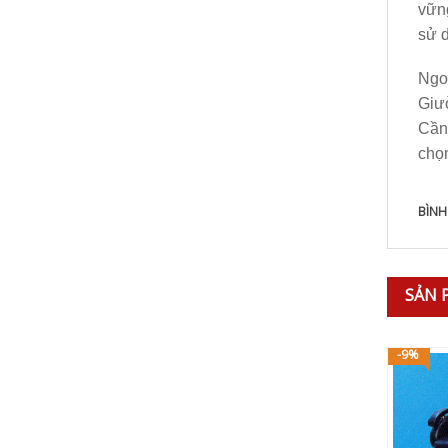
vững
sử d
Ngo
Giư
Cần
chọ
BÌNH
SẢN 
-9%