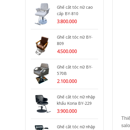
Ghế cắt tóc nữ cao
Gh
cấp BY-810
BY
3.800.000
1.
Ghế cắt tóc nữ BY-
Gh
809
BY
4.500.000
2.
Ghế cắt tóc nữ BY-
Gh
570B
BY
2.100.000
2.
Ghế cắt tóc nữ nhập
Gh
khẩu Koria BY-229
BY
3.900.000
3.
Thi
salo
Ghế cắt tóc nữ nhập
Gh