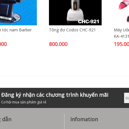
m tóc nam Barber
Tông đơ Codos CHC-921
Máy Uốn
KA-413
000
800.000
195.0
Đăng ký nhận các chương trình khuyến mãi
Cơ hội mua sản phẩm giá rẻ
 dẫn
Infomation