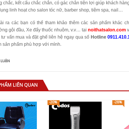
 chắc, kết cấu chắc chắn, có gác chân tiện lợi giúp khách hàn
ụng linh hoạt cho salon tóc nữ, barber shop, tiệm spa, nail…
ài ra các bạn có thể tham khảo thêm các sản phẩm khác c
ờng gội đầu, Xe đẩy thuốc nhuộm, v.v… tại
noithatsalon.com
 tư vấn mua và đặt ghế liên hệ ngay qua số
Hotline
0911.410.
n sản phẩm phù hợp với mình.
 LUẬN
PHẨM LIÊN QUAN
-20%
-28%