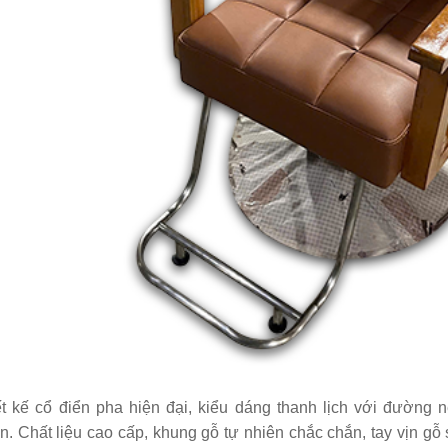
ế cắt tóc nữ Koria
-226
800.000
ế cắt tóc nữ Koria
-224
800.000
ế cắt tóc nữ Koria
-99N
700.000
ế cắt tóc nữ KORIA
-094
400.000
ết kế cổ điển pha hiện đại, kiểu dáng thanh lịch với đường 
n. Chất liệu cao cấp, khung gỗ tự nhiên chắc chắn, tay vịn g
ế cắt tóc nữ Koria