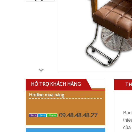
HỖ TRỢ KHÁCH HÀNG
TH
Hotline mua hàng
Bạn 
09.48.48.48.27
Face
Zalo
Phone
thi
của 