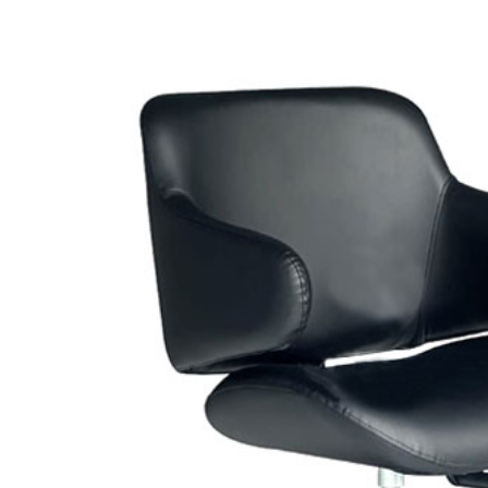
ế cắt tóc nữ Koria
-224
800.000