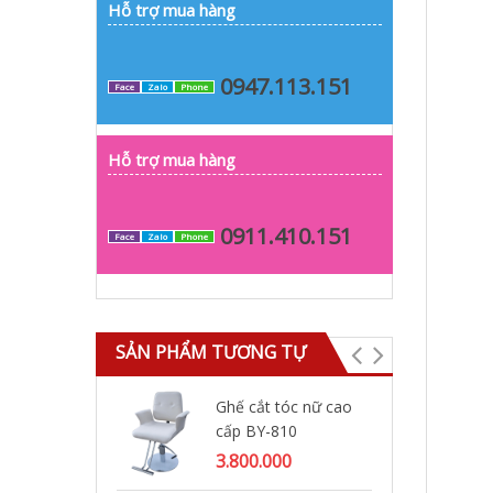
Hỗ trợ mua hàng
0947.113.151
Face
Zalo
Phone
Hỗ trợ mua hàng
0911.410.151
Face
Zalo
Phone
SẢN PHẨM TƯƠNG TỰ
Ghế cắt tóc nữ cao
Gh
cấp BY-810
BY
3.800.000
2.