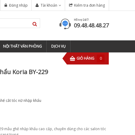
NGHIỆP TẠI TP HỒ CHÍ MINH
Đăng nhập
Tài khoản
Kiểm tra đơn hàng
tông đơ wahl magic clip cordless
Hỗ trợ 24/7:
09.48.48.48.27
NỘI THẤT VĂN PHÒNG
DỊCH VỤ
GIỎ HÀNG
0
hẩu Koria BY-229
hế cắt tóc nữ nhập khẩu
29 mẫu ghế nhập khẩu cao cấp, chuyên dùng cho các salon tóc
 sang trọng.