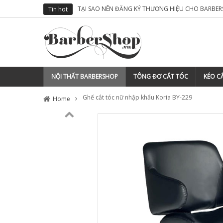
M TÓC CỦA MÌNH
TẠI SAO NÊN ĐĂNG KÝ THƯƠNG HIỆU CHO BARBER
Tin hot
NỘI THẤT BARBERSHOP
TÔNG ĐƠ CẮT TÓC
KÉO CẮ
Ghế cắt tóc nữ nhập khẩu Koria BY-229
Home