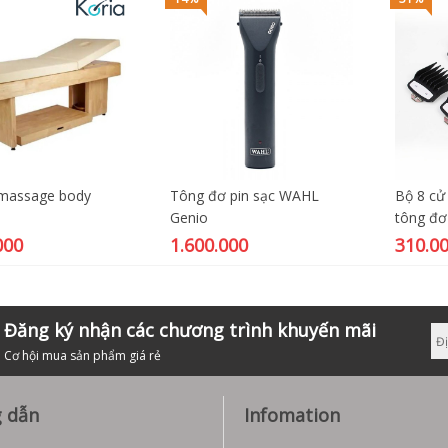
massage body
Tông đơ pin sạc WAHL
Bộ 8 cử
Genio
tông đơ
000
1.600.000
310.0
Đăng ký nhận các chương trình khuyến mãi
Cơ hội mua sản phẩm giá rẻ
 dẫn
Infomation