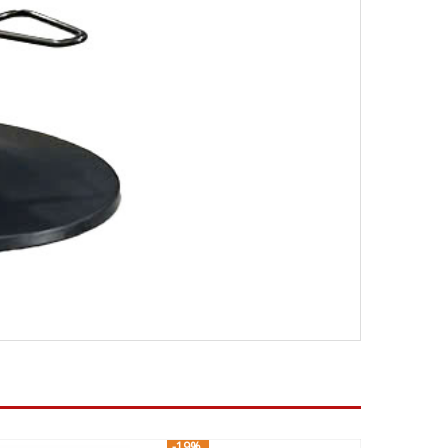
-19%
-13%