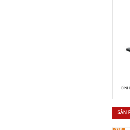
BÌNH
SẢN 
-22%