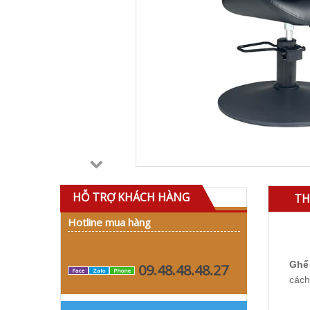
HỖ TRỢ KHÁCH HÀNG
TH
Hotline mua hàng
Ghế 
09.48.48.48.27
Face
Zalo
Phone
cách