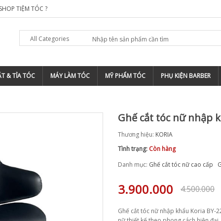
SHOP TIỆM TÓC ?
TOP 5 ĐỊA CHỈ ĐÀO TẠO BARBER CHUYÊN 
All Categories
T & TỈA TÓC
MÁY LÀM TÓC
MỸ PHẨM TÓC
PHỤ KIỆN BARBER
Ghế cắt tóc nữ nhập k
Thương hiệu:
KORIA
Tình trạng:
Còn hàng
Danh mục:
Ghế cắt tóc nữ cao cấp
G
3.900.000
4.500.000
Ghế cắt tóc nữ nhập khẩu Koria BY-2
nữ thiết kế theo phong cách hiện đại,