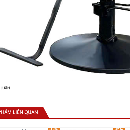
 LUẬN
PHẨM LIÊN QUAN
-14%
-31%