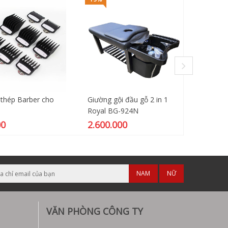
 thép Barber cho
Giường gội đầu gỗ 2 in 1
Ghế cắt
Royal BG-924N
603
00
2.600.000
3.500
NAM
NỮ
VĂN PHÒNG CÔNG TY