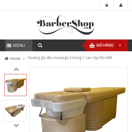
MENU
GIỎ HÀNG
0
Giường gội đầu massage 2 trong 1 cao cấp BG-068
Home