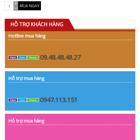
MUA NGAY
HỖ TRỢ KHÁCH HÀNG
Hotline mua hàng
09.48.48.48.27
Face
Zalo
Phone
Hỗ trợ mua hàng
0947.113.151
Face
Zalo
Phone
Hỗ trợ mua hàng