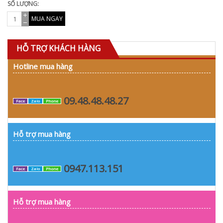
SỐ LƯỢNG:
MUA NGAY
HỖ TRỢ KHÁCH HÀNG
Hotline mua hàng
09.48.48.48.27
Face
Zalo
Phone
Hỗ trợ mua hàng
0947.113.151
Face
Zalo
Phone
Hỗ trợ mua hàng