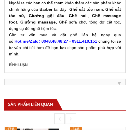
Ngoài ra các bạn có thể tham khảo thêm các sản phẩm khác
chính hãng của
Barber
tại đây:
Ghế cắt tóc nam
,
Ghế cắt
tóc nữ
,
Giường gội đầu
,
Ghế nail
,
Ghế massage
foot
,
Giường massage
,
Ghế sofa chờ, tông đơ cắt tóc,
dụng cụ đồ nghề tiệm tóc.
Cần tư vấn mua và đặt ghế liên hệ ngay qua
số
Hotline/Zalo: 0948.48.48.27 - 0911.410.151
chúng tôi sẽ
tư vấn chi tiết hơn để bạn lựa chọn sản phẩm phù hợp với
mình.
BÌNH LUẬN
SẢN PHẨM LIÊN QUAN
-17%
-24%