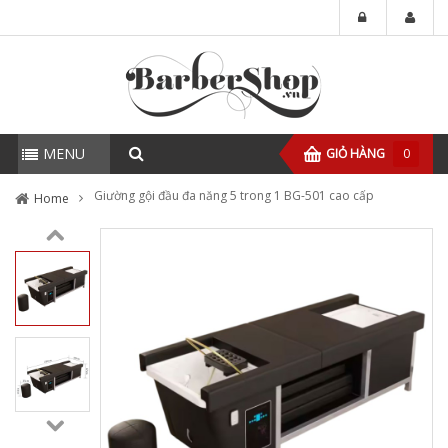
MENU
GIỎ HÀNG
0
Giường gội đầu đa năng 5 trong 1 BG-501 cao cấp
Home