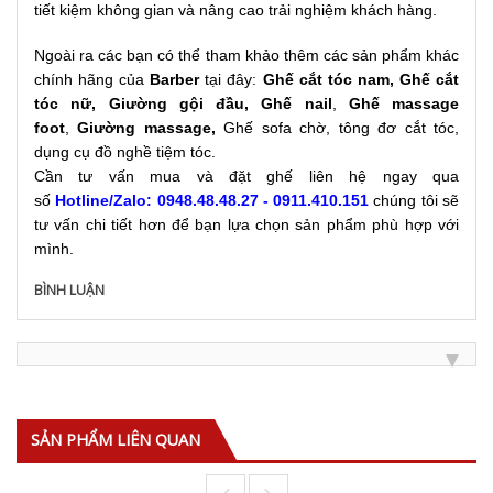
tiết kiệm không gian và nâng cao trải nghiệm khách hàng.
Ngoài ra các bạn có thể tham khảo thêm các sản phẩm khác
chính hãng của
Barber
tại đây:
Ghế cắt tóc nam
,
Ghế cắt
tóc nữ
,
Giường gội đầu
,
Ghế nail
,
Ghế massage
foot
,
Giường massage
,
Ghế sofa chờ, tông đơ cắt tóc,
dụng cụ đồ nghề tiệm tóc.
Cần tư vấn mua và đặt ghế liên hệ ngay qua
số
Hotline/Zalo: 0948.48.48.27 - 0911.410.151
chúng tôi sẽ
tư vấn chi tiết hơn để bạn lựa chọn sản phẩm phù hợp với
mình.
BÌNH LUẬN
SẢN PHẨM LIÊN QUAN