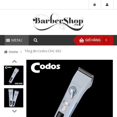
MENU
GIỎ HÀNG
0
Tông đơ Codos CHC-932
Home