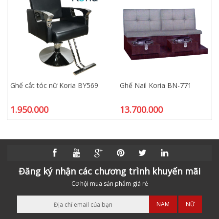
Ghế cắt tóc nữ Koria BY569
Ghế Nail Koria BN-771
1.950.000
13.700.000
Đăng ký nhận các chương trình khuyến mãi
Cơ hội mua sản phẩm giá rẻ
NAM
NỮ