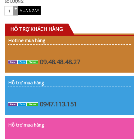
SỐ LƯỢNG:
MUA NGAY
HỖ TRỢ KHÁCH HÀNG
Hotline mua hàng
09.48.48.48.27
Face
Zalo
Phone
Hỗ trợ mua hàng
0947.113.151
Face
Zalo
Phone
Hỗ trợ mua hàng