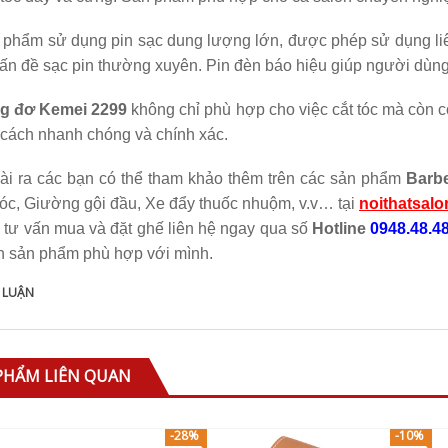
phẩm sử dụng pin sạc dung lượng lớn, được phép sử dụng liên
ấn đề sạc pin thường xuyên. Pin đèn báo hiệu giúp người dùng
g đơ Kemei 2299
không chỉ phù hợp cho việc cắt tóc mà còn có
 cách nhanh chóng và chính xác.
ài ra các bạn có thể tham khảo thêm trên các sản phẩm
Barb
tóc, Giường gội đầu, Xe đẩy thuốc nhuộm, v.v… tại
noithatsal
 tư vấn mua và đặt ghế liên hệ ngay qua số
Hotline
0948.48.4
n sản phẩm phù hợp với mình.
 LUẬN
PHẨM LIÊN QUAN
-28%
-10%