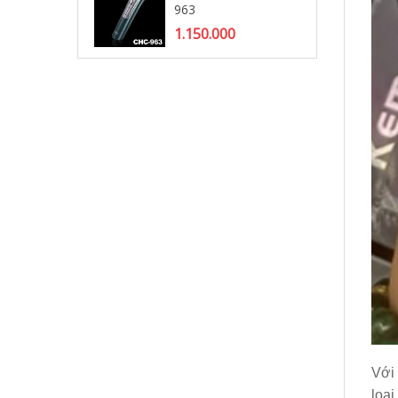
963
Tô
1.150.000
2.
Với
loại