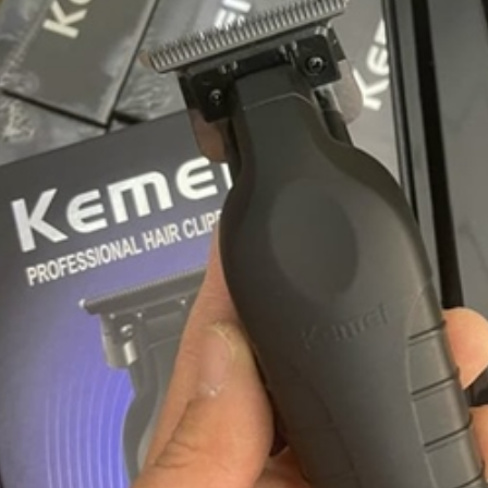
ng đơ Codos CHC-
2
100.000
ng đơ trẻ em
.000
ng đơ Kemei 2299
0.000
ng đơ chuyên
hiệp Kemei KM-
77
0.000