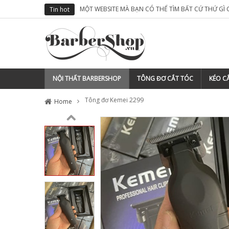
MỘT WEBSITE MÀ BẠN CÓ THỂ TÌM BẤT CỨ THỨ GÌ
Tin hot
NỘI THẤT BARBERSHOP
TÔNG ĐƠ CẮT TÓC
KÉO CẮ
Tông đơ Kemei 2299
Home