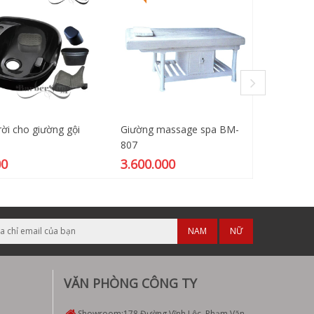
rời cho giường gội
Giường massage spa BM-
Ghế gội
807
8800
00
3.600.000
4.500
NAM
NỮ
VĂN PHÒNG CÔNG TY
Showroom:
178 Đường Vĩnh Lộc, Phạm Văn