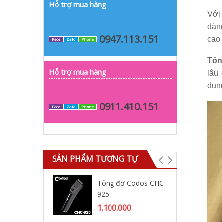
Hỗ trợ mua hàng
Với
dàng
0947.113.151
cao 
Face
Zalo
Phone
Tôn
Hỗ trợ mua hàng
lâu 
dụn
0911.410.151
Face
Zalo
Phone
SẢN PHẨM TƯƠNG TỰ
Tông đơ Codos CHC-
Tô
925
93
1.100.000
1.