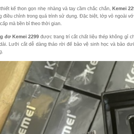
 thiết kế thon gọn nhẹ nhàng và tay cầm chắc chắn,
Kemei 22
 điều chỉnh trong quá trình sử dụng. Đặc biệt, lớp vỏ ngoài 
cấp mà bền bỉ theo thời gian.
g đơ Kemei 2299
được trang trí cắt chất liệu thép không gỉ
dài. Lưỡi cắt dễ dàng tháo rời để bảo vệ sinh học và bảo dưỡ
g.
ng đơ Codos CHC-
2
000.000