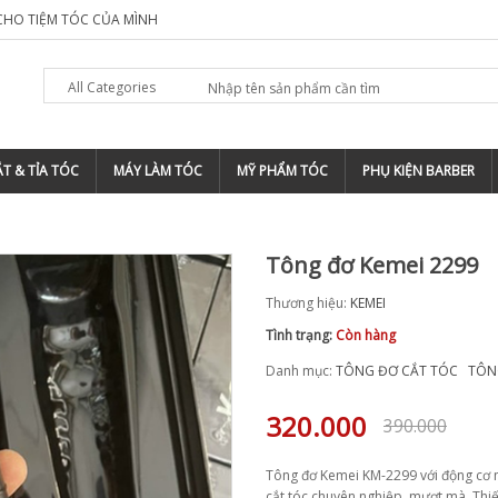
 CHO TIỆM TÓC CỦA MÌNH
TẠI SAO NÊN ĐĂNG KÝ THƯƠNG HIỆU CHO
All Categories
T & TỈA TÓC
MÁY LÀM TÓC
MỸ PHẨM TÓC
PHỤ KIỆN BARBER
Tông đơ Kemei 2299
Thương hiệu:
KEMEI
Tình trạng:
Còn hàng
Danh mục:
TÔNG ĐƠ CẮT TÓC
TÔN
320.000
390.000
Tông đơ Kemei KM-2299 với động cơ m
cắt tóc chuyên nghiệp, mượt mà. Thiết