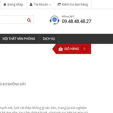
 BARBERSHOP TIỆM TÓC ?
Đăng nhập
Tài khoản
Kiểm tra đơn hàng
TOP 5 ĐỊA CHỈ ĐÀO TẠO BARBER
Hỗ trợ 24/7:
09.48.48.48.27
NỘI THẤT VĂN PHÒNG
DỊCH VỤ
GIỎ HÀNG
0
G ĐƠ KHÔNG DÂY
ạnh mẽ, lưỡi cắt thép không gỉ sắc bén, mang lại trải nghiệm
 kế gọn nhẹ, tay cầm chống trượt, cùng pin sạc tiện lợi giúp sử