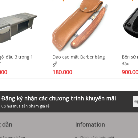
ội đầu 3 trong 1
Dao cạo mặt Barber bằng
Bồn sứ 
C
gỗ
đầu
000
180.000
900.0
Đăng ký nhận các chương trình khuyến mãi
Cơ hội mua sản phẩm giá rẻ
 dẫn
Infomation
dẫn mua hàng
Chính sách bảo mật