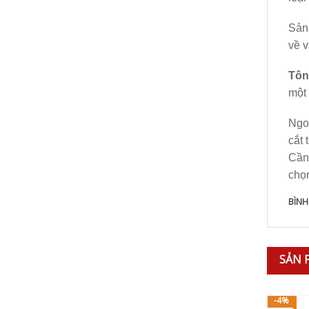
Sản 
về v
Tôn
một
Ngo
cắt 
Cần
chọ
BÌNH
SẢN 
-4%