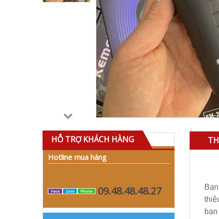
HỖ TRỢ KHÁCH HÀNG
TH
Hotline mua hàng
Bạn 
09.48.48.48.27
Face
Zalo
Phone
thi
bạn 