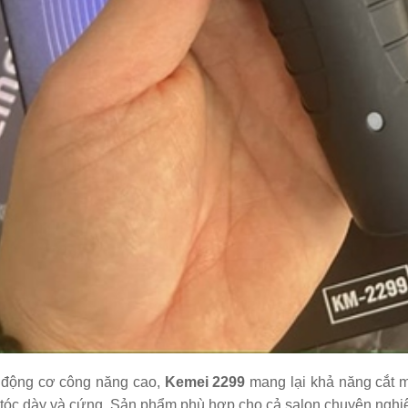
ng đơ Codos 982
100.000
 động cơ công năng cao,
Kemei 2299
mang lại khả năng cắt m
 tóc dày và cứng. Sản phẩm phù hợp cho cả salon chuyên nghiệ