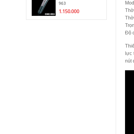
963
Mod
Tô
Thời
1.150.000
2.
Thờ
Trọ
Độ 
Thiế
lực 
nút 