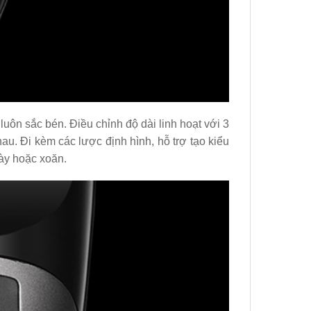
luôn sắc bén. Điều chỉnh độ dài linh hoạt với 3
. Đi kèm các lược định hình, hỗ trợ tạo kiểu
dày hoặc xoăn.