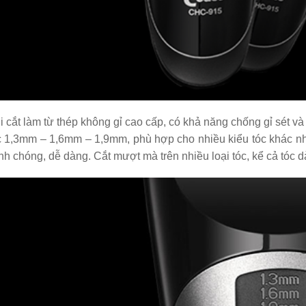
 cắt làm từ thép không gỉ cao cấp, có khả năng chống gỉ sét và 
 1,3mm – 1,6mm – 1,9mm, phù hợp cho nhiều kiểu tóc khác nhau
h chóng, dễ dàng. Cắt mượt mà trên nhiều loại tóc, kể cả tóc 