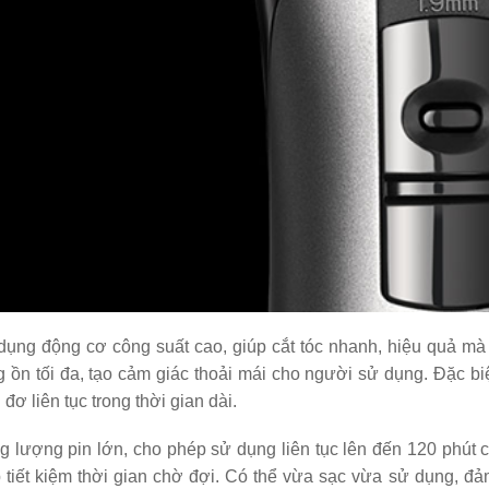
dụng động cơ công suất cao, giúp cắt tóc nhanh, hiệu quả mà 
g ồn tối đa, tạo cảm giác thoải mái cho người sử dụng. Đặc bi
 đơ liên tục trong thời gian dài.
 lượng pin lớn, cho phép sử dụng liên tục lên đến 120 phút 
 tiết kiệm thời gian chờ đợi. Có thể vừa sạc vừa sử dụng, đ