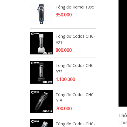
Tông đơ Kemei 1995
Tô
92
350.000
1.
Tông đơ Codos CHC-
Tô
921
95
800.000
Tông đơ Codos CHC-
Tô
972
32
1.100.000
Tông đơ Codos CHC-
Tô
915
ng
19
700.000
70
Thô
Thư
Tông đơ Codos CHC-