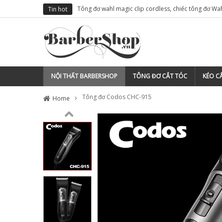
ÌM BẤT CỨ THỨ GÌ CHO TIỆM TÓC CỦA MÌNH
TẠI SAO NÊN ĐĂNG K
Tin hot
NỘI THẤT BARBERSHOP
TÔNG ĐƠ CẮT TÓC
KÉO CẮ
Tông đơ Codos CHC-915
Home