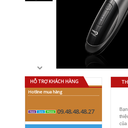
HỖ TRỢ KHÁCH HÀNG
TH
Hotline mua hàng
Bạn 
09.48.48.48.27
Face
Zalo
Phone
thi
của 