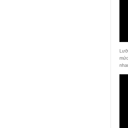
Lưỡi
mức
nhan