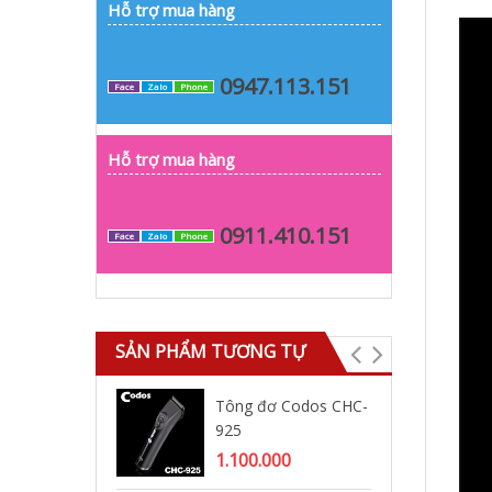
Hỗ trợ mua hàng
0947.113.151
Face
Zalo
Phone
Hỗ trợ mua hàng
0911.410.151
Face
Zalo
Phone
SẢN PHẨM TƯƠNG TỰ
Tông đơ Codos CHC-
Tô
925
93
1.100.000
1.