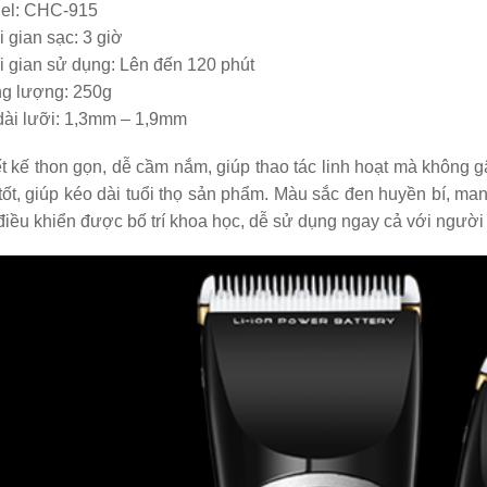
el: CHC-915
ng đơ Codos 982
 gian sạc: 3 giờ
100.000
i gian sử dụng: Lên đến 120 phút
ng lượng: 250g
dài lưỡi: 1,3mm – 1,9mm
t kế thon gọn, dễ cầm nắm, giúp thao tác linh hoạt mà không gâ
tốt, giúp kéo dài tuổi thọ sản phẩm. Màu sắc đen huyền bí, m
điều khiển được bố trí khoa học, dễ sử dụng ngay cả với người