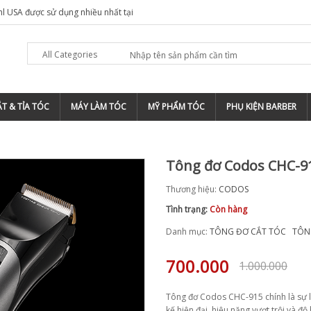
Ý THƯƠNG HIỆU CHO BARBERSHOP TIỆM TÓC ?
TOP 5 ĐỊA
All Categories
T & TỈA TÓC
MÁY LÀM TÓC
MỸ PHẨM TÓC
PHỤ KIỆN BARBER
Tông đơ Codos CHC-9
Thương hiệu:
CODOS
Tình trạng:
Còn hàng
Danh mục:
TÔNG ĐƠ CẮT TÓC
TÔN
700.000
1.000.000
Tông đơ Codos CHC-915 chính là sự l
kế hiện đại, hiệu năng vượt trội và đ