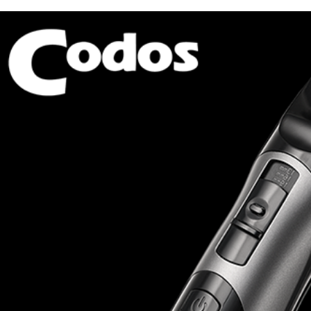
ng đơ Codos CHC-
2
000.000