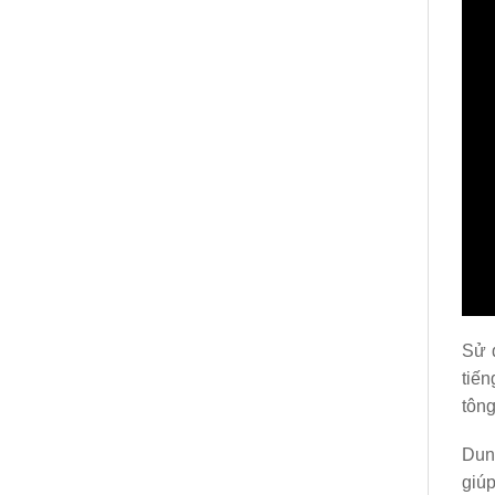
Sử 
tiến
tông
Dung
giúp