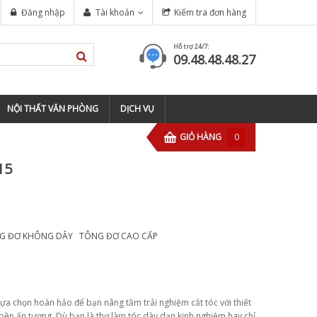
 CHỈ ĐÀO TẠO BARBER CHUYÊN NGHIỆP TẠI TP HỒ CHÍ MINH
Đăng nhập
Tài khoản
Kiểm tra đơn hàng
t
Hỗ trợ 24/7:
09.48.48.48.27
NỘI THẤT VĂN PHÒNG
DỊCH VỤ
GIỎ HÀNG
0
15
G ĐƠ KHÔNG DÂY
TÔNG ĐƠ CAO CẤP
ựa chọn hoàn hảo để bạn nâng tầm trải nghiệm cắt tóc với thiết
ộ bền ấn tượng. Dù bạn là thợ làm tóc dày dạn kinh nghiệm hay chỉ