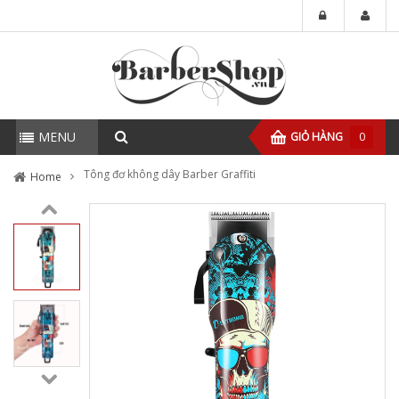
MENU
GIỎ HÀNG
0
Tông đơ không dây Barber Graffiti
Home