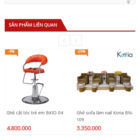
SẢN PHẨM LIÊN QUAN
-4%
-29%
Ghế cắt tóc trẻ em BKID-04
Ghế sofa làm nail Koria BN-
109
4.800.000
3.350.000