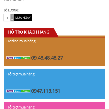
SỐ LƯỢNG:
MUA NGAY
HỖ TRỢ KHÁCH HÀNG
Hotline mua hàng
09.48.48.48.27
Face
Zalo
Phone
Hỗ trợ mua hàng
0947.113.151
Face
Zalo
Phone
Hỗ trợ mua hàng