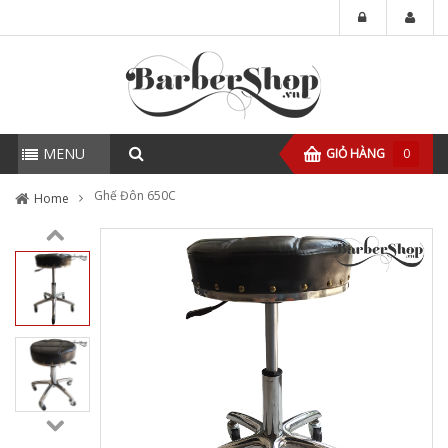
MENU
GIỎ HÀNG
0
Ghế Đôn 650C
Home