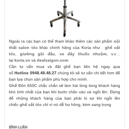
Ngoài ra các bạn có thể tham khảo thêm các sản phẩm
nội
thất salon tóc
khác chính hãng của Koria như :
ghế cắt
tóc
,
giường gội đầu
,
xe đẩy thuốc nhuộm
, v.v…
tại
koria.vn
và
dealsaigon.com
Cần tư vấn mua và đặt ghế bạn liên hệ ngay qua
số
Hotline
0948.48.48.27
chúng tôi sẽ tư vấn chi tiết hơn để
bạn lựa chọn sản phẩm phù hợp cho mình.
Ghế
Đôn 650C chắc chắn sẽ làm hài lòng từng khách hàng
khó tính nhất của bạn khi bước chân vào và ngồi lên. Đừng
để những khách hàng của bạn phải lo sợ khi ngồi lên
chiếc
ghế cắt tóc
chỉ vì nó dễ hư hỏng, kém sang trọng
BÌNH LUẬN