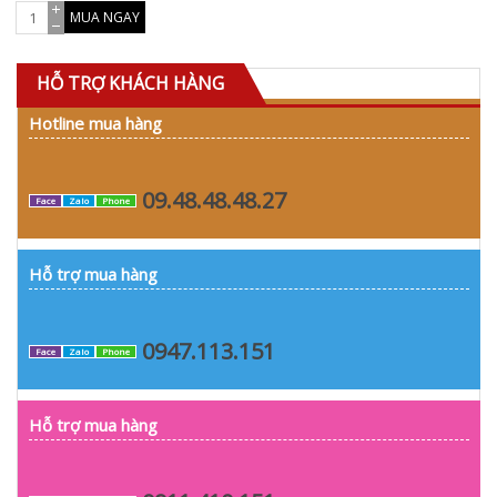
MUA NGAY
HỖ TRỢ KHÁCH HÀNG
Hotline mua hàng
09.48.48.48.27
Face
Zalo
Phone
Hỗ trợ mua hàng
0947.113.151
Face
Zalo
Phone
Hỗ trợ mua hàng