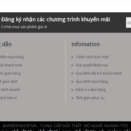
Đăng ký nhận các chương trình khuyến mãi
Cơ hội mua sản phẩm giá rẻ
 dẫn
Infomation
dẫn mua hàng
Chính sách bảo mật
hức thanh toán
Giải quyết khiếu nại
nh giao hàng
Quy định đổi trả & bảo hành
ế giao dịch
Quy định mua hàng
c kinh doanh
Kiểm tra đơn hàng
ách bán sỉ
Thời gian phục vụ
BARBERSHOP.VN - CUNG CẤP NỘI THẤT, ĐỒ NGHỀ NGÀNH TÓC