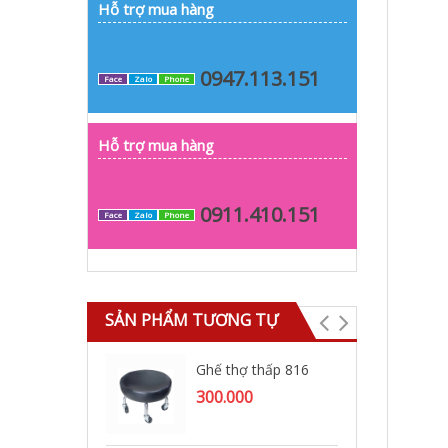
Hỗ trợ mua hàng
0947.113.151
Face
Zalo
Phone
Hỗ trợ mua hàng
0911.410.151
Face
Zalo
Phone
SẢN PHẨM TƯƠNG TỰ
Ghế thợ thấp 816
Gh
300.000
90