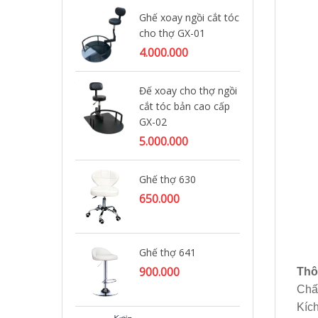
Ghế xoay ngồi cắt tóc
Gh
cho thợ GX-01
1.
4.000.000
Đế xoay cho thợ ngồi
Gh
cắt tóc bản cao cấp
80
GX-02
5.000.000
Gh
Ghế thợ 630
70
650.000
Gh
Ghế thợ 641
70
900.000
Thô
Chất
Kích
Gh