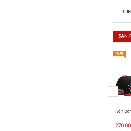
BÌNH
SẢN 
-16%
Nón Bar
270.00