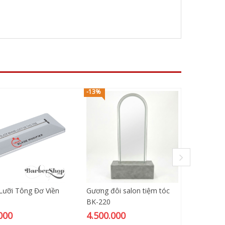
-13%
-17%
Lưỡi Tông Đơ Viền
Gương đôi salon tiệm tóc
Ghế cắt
BK-220
Dragon
000
4.500.000
3.500