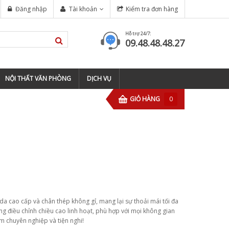
Đăng nhập
Tài khoản
Kiểm tra đơn hàng
Hỗ trợ 24/7:
09.48.48.48.27
NỘI THẤT VĂN PHÒNG
DỊCH VỤ
GIỎ HÀNG
0
c da cao cấp và chân thép không gỉ, mang lại sự thoải mái tối đa
 điều chỉnh chiều cao linh hoạt, phù hợp với mọi không gian
m chuyên nghiệp và tiện nghi!