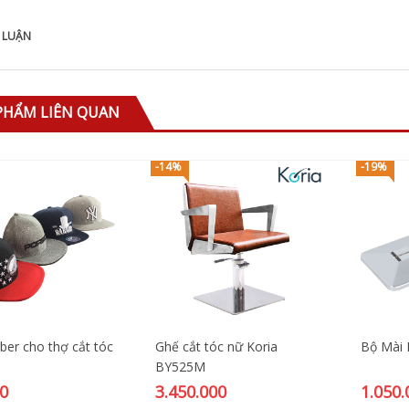
 LUẬN
PHẨM LIÊN QUAN
-14%
-19%
ber cho thợ cắt tóc
Ghế cắt tóc nữ Koria
Bộ Mài 
BY525M
0
3.450.000
1.050.