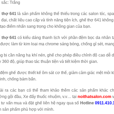
 sắc: Trắng
0.000
 thợ 641
là sản phẩm không thể thiếu trong các salon tóc, spa
 đại, chất liệu cao cấp và tính năng tiện ích, ghế thợ 641 khôn
tạo điểm nhấn sang trọng cho không gian của bạn.
 thợ 641
có kiểu dáng thanh lịch với phần đệm bọc da nhân tạ
được làm từ kim loại mạ chrome sáng bóng, chống gỉ sét, mang 
g bị cần nâng hạ khí nén, ghế cho phép điều chỉnh độ cao dễ d
 360 độ, giúp thao tác thuận tiện và tiết kiệm thời gian.
đệm ghế được thiết kế ôm sát cơ thể, giảm cảm giác mệt mỏi kh
sinh, chống bám bẩn.
ài ra các bạn có thể tham khảo thêm các sản phẩm khác c
ờng gội đầu, Xe đẩy thuốc nhuộm, v.v… tại
noithatsalon.com
 tư vấn mua và đặt ghế liên hệ ngay qua số
Hotline
0911.410.
n sản phẩm phù hợp với mình.