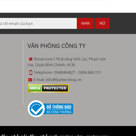
NAM
NỮ
VĂN PHÒNG CÔNG TY
Showroom:
178 Đường Vĩnh Lộc, Phạm Văn
Hai, Quận Bình Chánh, HCM
Telephone:
0948484827
-
0906.686.151
E-mail:
info@barbershop.vn