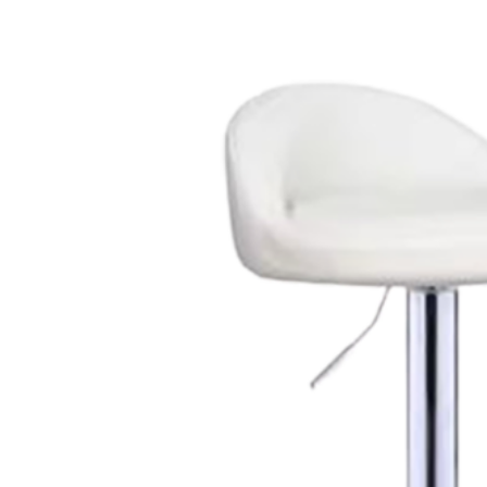
ế thợ 618
0.000