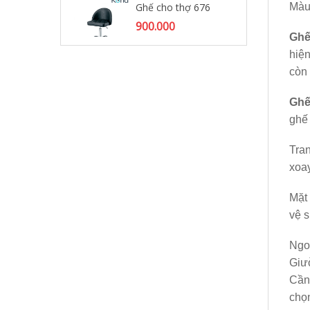
Ghế cho thợ 676
Màu
35
900.000
Ghế
hiện
còn 
Ghế
ghế 
Tran
xoay
Mặt 
vệ 
Ngo
Giư
Cần
chọ