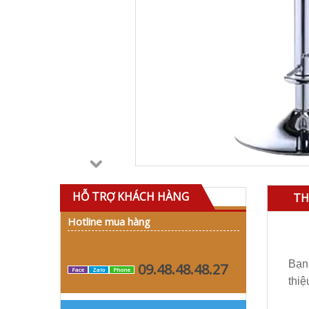
HỖ TRỢ KHÁCH HÀNG
TH
Hotline mua hàng
Bạn 
09.48.48.48.27
Face
Zalo
Phone
thi