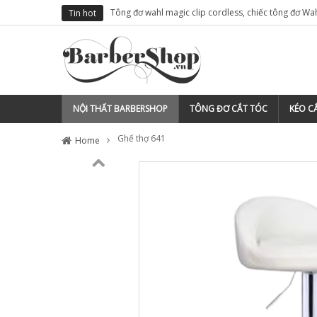
cho thợ tóc
Tông đơ wahl magic clip cordless, chiếc tông đơ Wa
Tin hot
việt nam
NỘI THẤT BARBERSHOP
TÔNG ĐƠ CẮT TÓC
KÉO CẮ
Ghế thợ 641
Home