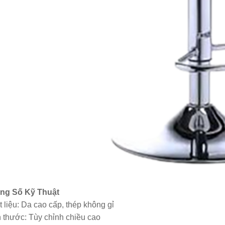
ế đôn cho thợ 613I
000.000
ế cho thợ 645
0.000
ế cho thợ 79T
0.000
ế cho thợ 79W
0.000
ng Số Kỹ Thuật
 liệu: Da cao cấp, thép không gỉ
 thước: Tùy chỉnh chiều cao
ế cho thợ 79B