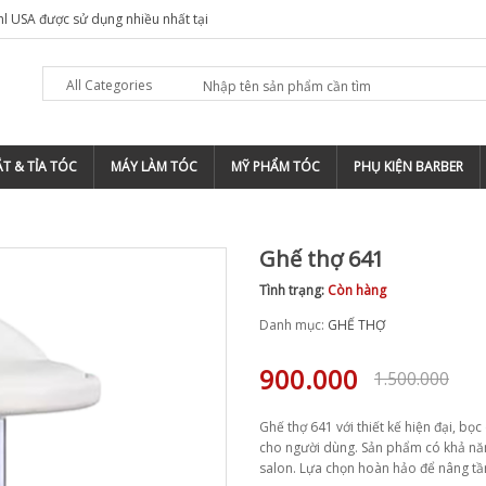
hl USA được sử dụng nhiều nhất tại
All Categories
T & TỈA TÓC
MÁY LÀM TÓC
MỸ PHẨM TÓC
PHỤ KIỆN BARBER
Ghế thợ 641
Tình trạng:
Còn hàng
Danh mục:
GHẾ THỢ
900.000
1.500.000
Ghế thợ 641 với thiết kế hiện đại, bọ
cho người dùng. Sản phẩm có khả năng
salon. Lựa chọn hoàn hảo để nâng tầ