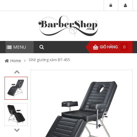
MENU
GIỎ HÀNG
0
Ghế giường xăm BT-455
Home