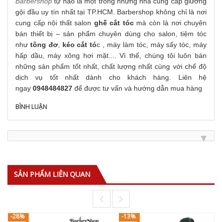
B
arbershop
tự hào là một trong những nhà cung cấp giường
gội đầu uy tín nhất tại TP.HCM. Barbershop không chỉ là nơi
cung cấp nội thất salon
ghế cắt tóc
mà còn là nơi chuyên
bán thiết bị – sản phẩm chuyên dùng cho salon, tiệm tóc
như
tông đơ
,
kéo cắt tó
c , máy làm tóc, máy sấy tóc, máy
hấp dầu, máy xông hơi mặt.... Vì thế, chúng tôi luôn bán
những sản phẩm tốt nhất, chất lượng nhất cùng với chế độ
dịch vụ tốt nhất dành cho khách hàng. Liên hệ
ngay
0948484827
để được tư vấn và hướng dẫn mua hàng
BÌNH LUẬN
SẢN PHẨM LIÊN QUAN
-28%
-13%