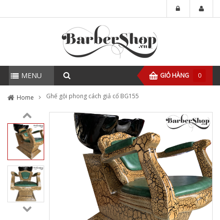
MENU
GIỎ HÀNG
0
Ghế gội phong cách giả cổ BG155
Home