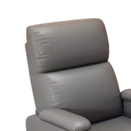
 sofa thư giãn ráy
i cạo mặt SR-10
950.000