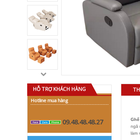
HỖ TRỢ KHÁCH HÀNG
TH
Hotline mua hàng
Ghế 
09.48.48.48.27
Face
Zalo
Phone
ngã 
làm 