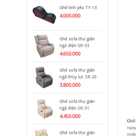
Ghế tình yêu TY-13
Gh
BW
4.000.000
3.
Ghế sofa thư giãn
Gh
ngả điện SR-33
BW
4.650.000
3.
Ghế sofa thư giãn
Gh
ngã thủy lực SR-20
BW
3.800.000
2.
Ghế sofa thư giãn
Gh
ngã điện SR-31
3.
4.450.000
Ghế 
ngay
Ghế sofa thư giãn
Gh
nhiề