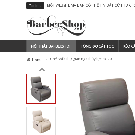
M TÓC CỦA MÌNH
TẠI SAO NÊN ĐĂNG KÝ THƯƠNG HIỆU CHO BARBER
Tin hot
NỘI THẤT BARBERSHOP
TÔNG ĐƠ CẮT TÓC
KÉO CẮ
Ghế sofa thư giãn ngã thủy lực SR-20
Home