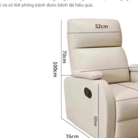
6
i và có thể phòng tránh được bệnh tật hiệu quả.
500.000