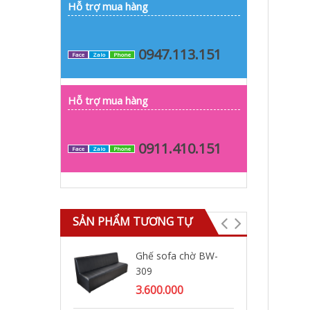
Hỗ trợ mua hàng
0947.113.151
Face
Zalo
Phone
Hỗ trợ mua hàng
0911.410.151
Face
Zalo
Phone
SẢN PHẨM TƯƠNG TỰ
Ghế sofa chờ BW-
Ghế
309
ta
3.600.000
2.