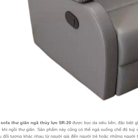
ế sofa chờ Royal
-165
000.000
ế sofa chờ Royal
-166
000.000
ế sofa chờ Royal
-167
200.000
ế chờ BW-172
600.000
sofa thư giãn ngã thủy lực SR-20
được bọc da siêu bền, đặc biệt g
 khi ngồi thư giãn. Sản phẩm này cũng có thể ngả xuống chế độ tuỳ 
ế sofa chờ BW-
u đối tượng khác nhau từ người già đến người trẻ hoặc những người 