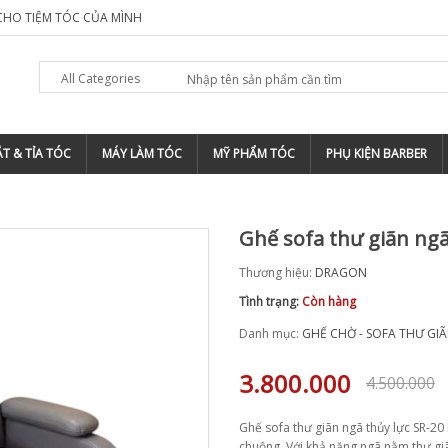
SHOP TIỆM TÓC ?
TOP 5 ĐỊA CHỈ ĐÀO TẠO BARBER CHUYÊN 
All Categories
T & TỈA TÓC
MÁY LÀM TÓC
MỸ PHẨM TÓC
PHỤ KIỆN BARBER
Ghế sofa thư giãn ngã
Thương hiệu:
DRAGON
Tình trạng:
Còn hàng
Danh mục:
GHẾ CHỜ - SOFA THƯ GI
3.800.000
4.500.000
Ghế sofa thư giãn ngã thủy lực SR-2
chuộng. Với khả năng ngã nằm thư giã