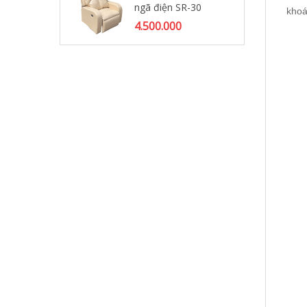
ngã điện SR-30
32
khoá
4.500.000
6.