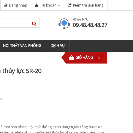
NGHIỆP TẠI TP HỒ CHÍ MINH
Đăng nhập
Tài khoản
Kiểm tra đơn hàng
tông đơ wahl magic clip cordless
Hỗ trợ 24/7:
09.48.48.48.27
NỘI THẤT VĂN PHÒNG
DỊCH VỤ
GIỎ HÀNG
0
 thủy lực SR-20
ÃN
0 là một sản phẩm nội thất thông minh đang ngày càng được ưa
n êm ái, ghế sofa thư giãn ngã thủy lực đa chức năng giúp bạn