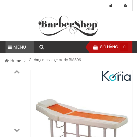
MENU
GIỎ HÀNG
0
Giường massage body BM806
Home