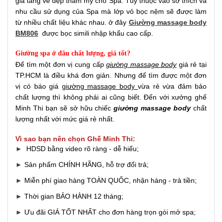
gia tăng vẻ đẹp thẩm mỹ cho Spa. Tùy thuộc vào sở thích và
nhu cầu sử dụng của Spa mà lớp vỏ bọc nệm sẽ được làm
từ nhiều chất liệu khác nhau. ở đây
Giường massage body
BM806
được bọc simili nhập khẩu cao cấp.
Giường spa ở đâu chất lượng, giá tốt?
Để tìm một đơn vị cung cấp
giường massage body
giá rẻ tại
TP.HCM là điều khá đơn giản. Nhưng để tìm được một đơn
vị có báo giá
giường massage body
vừa rẻ vừa đảm bảo
chất lượng thì không phải ai cũng biết. Đến với xưởng ghế
Minh Thi bạn sẽ sở hữu chiếc
giường massage body
chất
lượng nhất với mức giá rẻ nhất.
Vì sao bạn nên chọn Ghế Minh Thi:
►
HDSD bằng video rõ ràng - dễ hiểu;
►
Sản phẩm CHÍNH HÃNG, hỗ trợ đổi trả;
►
Miễn phí giao hàng TOÀN QUỐC, nhận hàng - trả tiền;
►
Thời gian BẢO HÀNH 12 tháng;
►
Ưu đãi GIÁ TỐT NHẤT cho đơn hàng trọn gói mở spa;