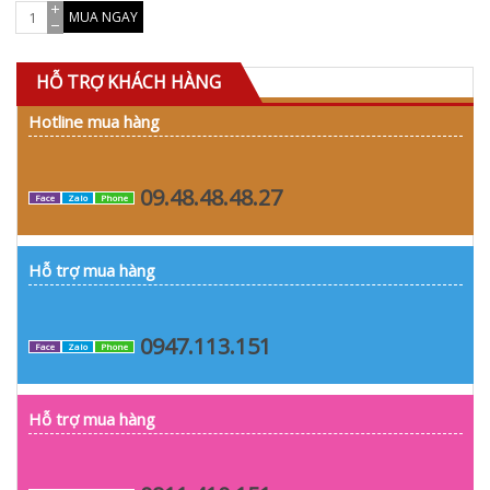
MUA NGAY
HỖ TRỢ KHÁCH HÀNG
Hotline mua hàng
09.48.48.48.27
Face
Zalo
Phone
Hỗ trợ mua hàng
0947.113.151
Face
Zalo
Phone
Hỗ trợ mua hàng