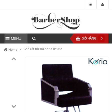
MENU
GIỎ HÀNG
0
Ghế cắt tóc nữ Koria BY082
Home