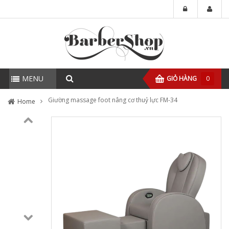
MENU
GIỎ HÀNG
0
Giường massage foot nâng cơ thuỷ lực FM-34
Home