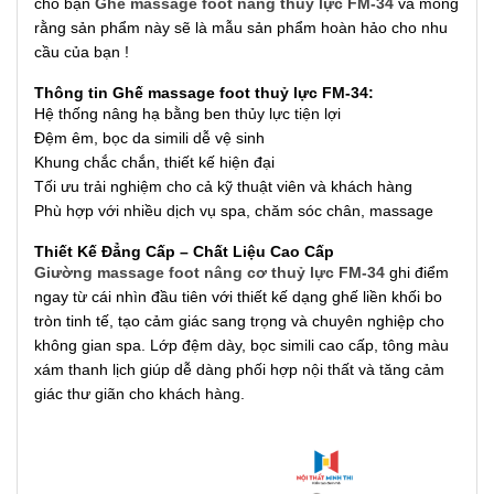
cho bạn
Ghế massage foot nâng thuỷ lực FM-34
và mong
rằng sản phẩm này sẽ là mẫu sản phẩm hoàn hảo cho nhu
cầu của bạn !
Thông tin Ghế massage foot thuỷ lực FM-34:
Hệ thống nâng hạ bằng ben thủy lực tiện lợi
Đệm êm, bọc da simili dễ vệ sinh
Khung chắc chắn, thiết kế hiện đại
Tối ưu trải nghiệm cho cả kỹ thuật viên và khách hàng
Phù hợp với nhiều dịch vụ spa, chăm sóc chân, massage
Thiết Kế Đẳng Cấp – Chất Liệu Cao Cấp
Giường massage foot nâng cơ thuỷ lực FM-34
ghi điểm
ngay từ cái nhìn đầu tiên với thiết kế dạng ghế liền khối bo
tròn tinh tế, tạo cảm giác sang trọng và chuyên nghiệp cho
không gian spa. Lớp đệm dày, bọc simili cao cấp, tông màu
xám thanh lịch giúp dễ dàng phối hợp nội thất và tăng cảm
giác thư giãn cho khách hàng.