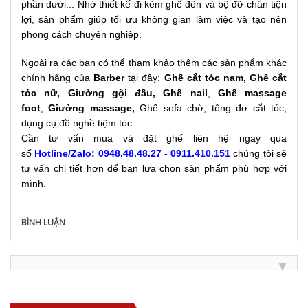
phần dưới... Nhờ thiết kế đi kèm ghế đôn và bệ đỡ chân tiện
lợi, sản phẩm giúp tối ưu không gian làm việc và tạo nên
phong cách chuyên nghiệp.
Ngoài ra các bạn có thể tham khảo thêm các sản phẩm khác
chính hãng của
Barber
tại đây:
Ghế cắt tóc nam
,
Ghế cắt
tóc nữ
,
Giường gội đầu
,
Ghế nail
,
Ghế massage
foot
,
Giường massage
,
Ghế sofa chờ, tông đơ cắt tóc,
dụng cụ đồ nghề tiệm tóc.
Cần tư vấn mua và đặt ghế liên hệ ngay qua
số
Hotline/Zalo: 0948.48.48.27 - 0911.410.151
chúng tôi sẽ
tư vấn chi tiết hơn để bạn lựa chọn sản phẩm phù hợp với
mình.
BÌNH LUẬN