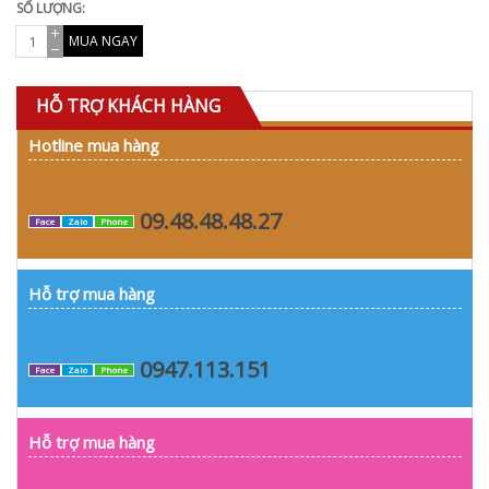
SỐ LƯỢNG:
MUA NGAY
HỖ TRỢ KHÁCH HÀNG
Hotline mua hàng
09.48.48.48.27
Face
Zalo
Phone
Hỗ trợ mua hàng
0947.113.151
Face
Zalo
Phone
Hỗ trợ mua hàng