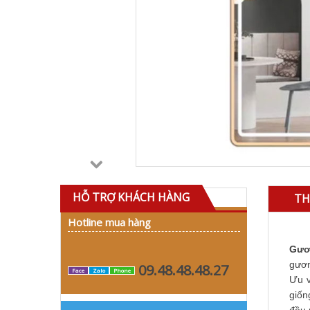
HỖ TRỢ KHÁCH HÀNG
TH
Hotline mua hàng
Gươ
gươn
09.48.48.48.27
Face
Zalo
Phone
Ưu v
giốn