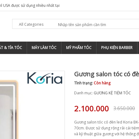
hl USA được sử dụng nhiều nhất tại
All Categories
T & TỈA TÓC
MÁY LÀM TÓC
MỸ PHẨM TÓC
PHỤ KIỆN BARBER
Gương salon tóc có đè
Tình trạng:
Còn hàng
Danh mục:
GƯƠNG KỆ TIỆM TÓC
2.100.000
3.650.000
Gương salon tóc có đèn led Koria BK
70cm. Được sử dụng rộng rãi cái tiệm
và kỹ thuật giữa gương với hệ thống 