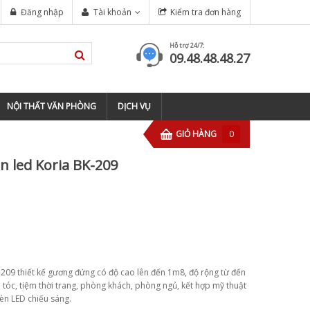
Đăng nhập
Tài khoản
Kiểm tra đơn hàng
Hỗ trợ 24/7:
09.48.48.48.27
NỘI THẤT VĂN PHÒNG
DỊCH VỤ
GIỎ HÀNG
0
n led Koria BK-209
-209 thiết kế gương đứng có độ cao lên đến 1m8, độ rộng từ đến
 tóc, tiệm thời trang, phòng khách, phòng ngủ, kết hợp mỹ thuật
đèn LED chiếu sáng.