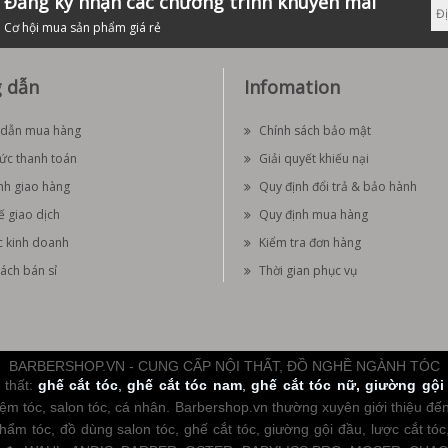
Đăng ký nhận các chương trình khuyến mãi
Cơ hội mua sản phẩm giá rẻ
 dẫn
Infomation
dẫn mua hàng
Chính sách bảo mật
hức thanh toán
Giải quyết khiếu nại
nh giao hàng
Quy định đổi trả & bảo hành
ế giao dịch
Quy định mua hàng
c kinh doanh
Kiểm tra đơn hàng
ách bán sỉ
Thời gian phục vụ
BARBERSHOP.VN - CUNG CẤP NỘI THẤT, ĐỒ NGHỀ NGÀNH TÓC
thất:
ghế cắt tóc
,
ghế cắt tóc nam
,
ghế cắt tóc nữ
,
giường gội
m tóc, salon tóc, cá nhân. Barbershop.vn thường xuyên giới thiệu đến cá
hẩm tóc, đồ dùng salon tóc, ghế cắt tóc, giường gội đầu, lược cắt tóc,