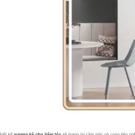
 gương kệ tủ
rber BK-466
200.000
ơng salon tóc BK-
1
100.000
ơng salon tóc hình
ip BK-208
200.000
 gương tiệm tóc
rber BK-441
700.000
 gương tóc nam
thiết kế
gương kệ cho tiệm tóc
sẽ mang lại cảm giác vô cùng tiện ngh