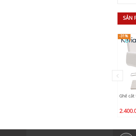
SẢN 
-31%
Ghế cắt
2.400.