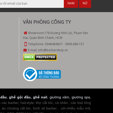
NAM
NỮ
VĂN PHÒNG CÔNG TY
Showroom:
178 Đường Vĩnh Lộc, Phạm Văn
Hai, Quận Bình Chánh, HCM
Telephone:
0948484827
-
0906.686.151
E-mail:
info@barbershop.vn
 đầu
,
ghế gội đầu
,
ghế nail
, giường xăm, giường spa,
c barber, hairstyle, thợ cắt tóc, cá nhân...các loại tông
 áo choàng cắt tóc, bình xịt barber... với nhiều mẫu mã,