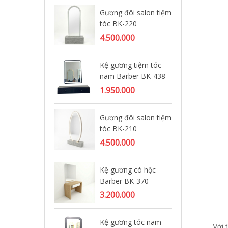
Gương đôi salon tiệm
Bộ
tóc BK-220
Ba
4.500.000
6.
Kệ gương tiệm tóc
Gư
nam Barber BK-438
20
1.950.000
2.
Gương đôi salon tiệm
Gư
tóc BK-210
el
4.500.000
2.
Kệ gương có hộc
Kệ
Barber BK-370
Ba
3.200.000
1.
Kệ gương tóc nam
Kệ
Với 