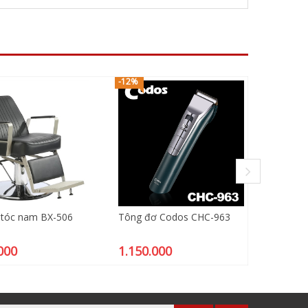
-12%
-6%
 tóc nam BX-506
Tông đơ Codos CHC-963
Giường 
BG158
000
1.150.000
9.400