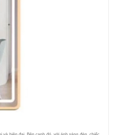
i và hiện đại. Bên cạnh đó, với ánh sáng đèn, chiếc