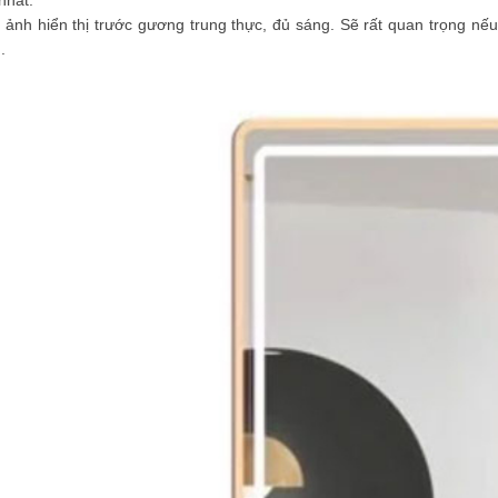
nhất.
 ảnh hiển thị trước gương trung thực, đủ sáng. Sẽ rất quan trọng 
.
ơng soi gáy đôi
rber BK-252
0.000