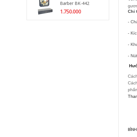
Barber BK-442
Ba
gươn
1.750.000
2.
Chi 
- Chấ
- Kí
- Kh
- Nú
Hướ
Cách
Cách
phẩm
Tham
BÌNH