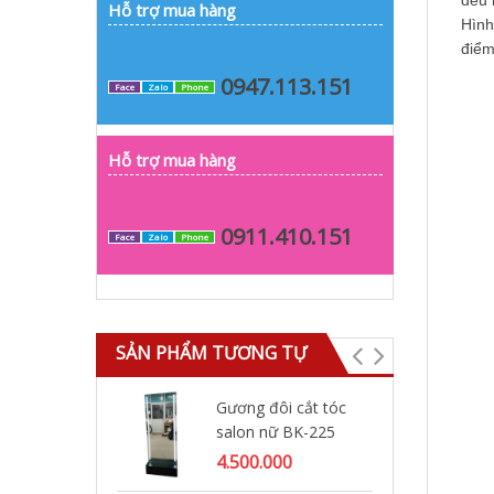
đều 
Hỗ trợ mua hàng
Hình
điểm
0947.113.151
Face
Zalo
Phone
Hỗ trợ mua hàng
0911.410.151
Face
Zalo
Phone
SẢN PHẨM TƯƠNG TỰ
Gương đôi cắt tóc
Gư
salon nữ BK-225
Ba
4.500.000
27