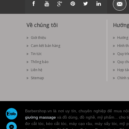
Về chúng tôi
Hướng
Giới thiệu
Hướng 
Cam kết bán hàng
Hình t
Tin tức
Quy trì
Thông báo
Quy ch
Liên hệ
Hợp tá
Sitemap
Chính s
Barbershop.vn là nơi uy tín, chuyên nghiệp để mua nội 
giường massage
và đồ dùng, đồ nghề, mỹ phẩm... cho tiệ
đơ cắt tóc, kéo cắt tóc, máy cạo râu, máy sấy tóc, mỹ p