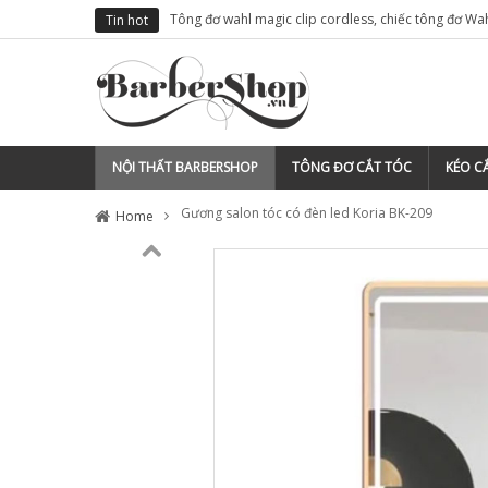
cho thợ tóc
Tông đơ wahl magic clip cordless, chiếc tông đơ Wa
Tin hot
việt nam
NỘI THẤT BARBERSHOP
TÔNG ĐƠ CẮT TÓC
KÉO CẮ
Gương salon tóc có đèn led Koria BK-209
Home