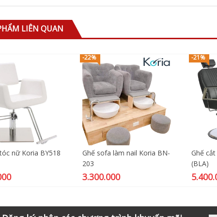
PHẨM LIÊN QUAN
-22%
-21%
 tóc nữ Koria BY518
Ghế sofa làm nail Koria BN-
Ghế cắt
203
(BLA)
000
3.300.000
5.400.