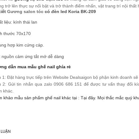
rber BK-439
g trở lên thực sự nổi bật và trở thành điểm nhấn, vật trang trí nội thất
950.000
tiết
Gương salon tóc
có đèn led Koria BK-209
t liệu: kính thái lan
ch thước 70x170
ung hợp kim cứng cáp.
t nguồn cảm ứng tắt mở dễ dàng
ng dẫn mua mẫu ghế nail ghía rẻ
 1: Đặt hàng trực tiếp trên Website Dealsaigon bộ phận kinh doanh sẽ l
 2: Gửi tin nhắn qua zalo 0906 686 151 để được tư vấn thay đổi k
 khác.
 khảo mẫu sản phẩm ghế nail khác tại : Tại đây. Mọi thắc mắc quý khác
 LUẬN