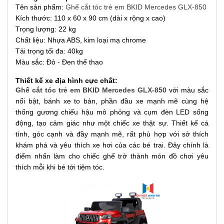
Tên sản phẩm:
Ghế cắt tóc trẻ em BKID Mercedes GLX-850
Kích thước: 110 x 60 x 90 cm (dài x rộng x cao)
Trọng lượng: 22 kg
Chất liệu: Nhựa ABS, kim loại mạ chrome
Tải trọng tối đa: 40kg
Màu sắc: Đỏ - Đen thể thao
Thiết kế xe địa hình cực chất:
Ghế cắt tóc trẻ em BKID Mercedes GLX-850
với màu sắc
nổi bật, bánh xe to bản, phần đầu xe mạnh mẽ cùng hệ
thống gương chiếu hậu mô phỏng và cụm đèn LED sống
động, tạo cảm giác như một chiếc xe thật sự. Thiết kế cá
tính, góc cạnh và đầy mạnh mẽ, rất phù hợp với sở thích
khám phá và yêu thích xe hơi của các bé trai. Đây chính là
điểm nhấn làm cho chiếc ghế trở thành món đồ chơi yêu
thích mỗi khi bé tới tiệm tóc.