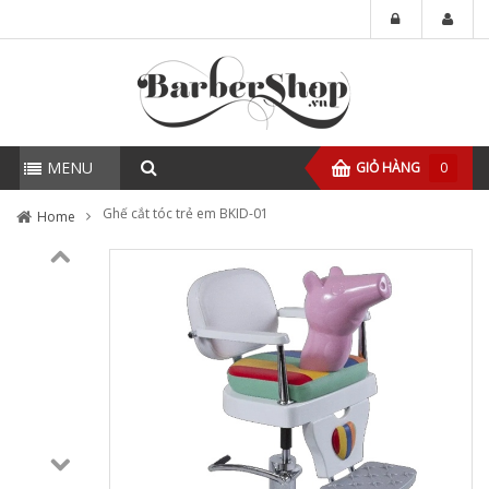
MENU
GIỎ HÀNG
0
Ghế cắt tóc trẻ em BKID-01
Home