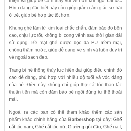
thiện và giúp bé cảm thấy vui vẻ hơn khi ngồi cắt tóc.
Hình dạng đặc biệt này còn giúp giảm cảm giác sợ hãi
ở trẻ, giúp bé hợp tác tốt hơn.
Khung ghế làm từ kim loại chắc chắn, đảm bảo độ bền
cao, chịu lực tốt, không bị cong vênh sau thời gian dài
sử dụng. Bề mặt ghế được bọc da PU mềm mại,
chống thấm nước, giúp dễ dàng vệ sinh và luôn duy trì
vẻ ngoài sạch đẹp.
Trang bị hệ thống thủy lực hiện đại giúp điều chỉnh độ
cao dễ dàng, phù hợp với nhiều độ tuổi và vóc dáng
của bé. Điều này không chỉ giúp thợ cắt tóc thao tác
thuận tiện mà còn đảm bảo bé ngồi đúng tư thế thoải
mái.
Ngoài ra các bạn có thể tham khảo thêm các sản
phẩm khác chính hãng của
Barbershop
tại đây:
Ghế
cắt tóc nam
,
Ghế cắt tóc nữ
,
Giường gội đầu
,
Ghế nail
,