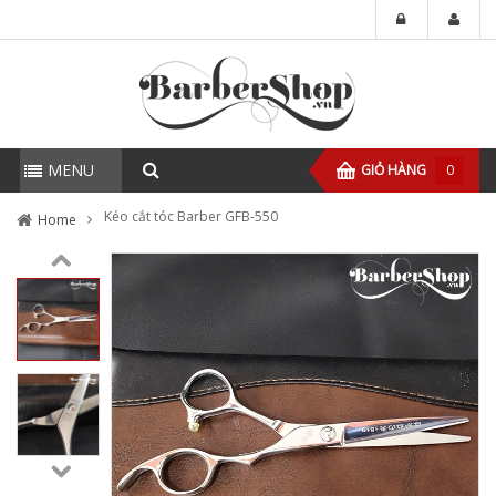
MENU
GIỎ HÀNG
0
Kéo cắt tóc Barber GFB-550
Home