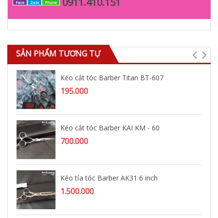
0911.410.151
Face
Zalo
Phone
SẢN PHẨM TƯƠNG TỰ
Kéo cắt tóc Barber Titan BT-607
195.000
Kéo cắt tóc Barber KAI KM - 60
700.000
Kéo tỉa tóc Barber AK31 6 inch
1.500.000