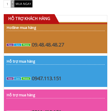
MUA NGAY
HỖ TRỢ KHÁCH HÀNG
Hotline mua hàng
09.48.48.48.27
Face
Zalo
Phone
Hỗ trợ mua hàng
0947.113.151
Face
Zalo
Phone
Hỗ trợ mua hàng