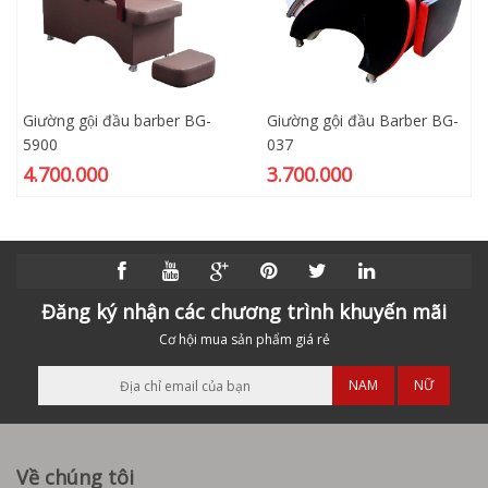
Giường gội đầu barber BG-
Giường gội đầu Barber BG-
5900
037
4.700.000
3.700.000
Đăng ký nhận các chương trình khuyến mãi
Cơ hội mua sản phẩm giá rẻ
NAM
NỮ
Về chúng tôi