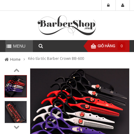
MENU
GIỎ HÀNG
0
Kéo tỉa tóc Barber Crown BB-600
Home