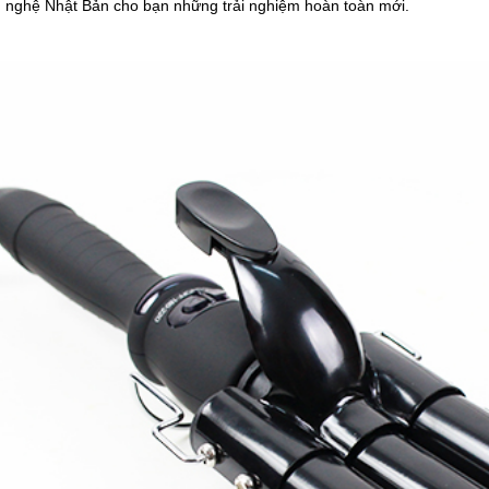
 nghệ Nhật Bản cho bạn những trải nghiệm hoàn toàn mới.
kích nhiệt làm tóc
.000
y Uốn Tóc Xoắn
9.000
y Uốn Xoăn 360 Độ
ria 1135
0.000
 tạo kiểu tóc 3 in
Koria KA-4603
5.000
y Uốn Duỗi Cao