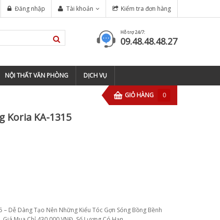
TOP 5 ĐỊA CHỈ ĐÀO TẠO BARBER CHUYÊN NGHIỆP TẠI TP HỒ CHÍ MINH
Đăng nhập
Tài khoản
Kiểm tra đơn hàng
Hỗ trợ 24/7:
09.48.48.48.27
NỘI THẤT VĂN PHÒNG
DỊCH VỤ
GIỎ HÀNG
0
 Koria KA-1315
5 – Dễ Dàng Tạo Nên Những Kiểu Tóc Gợn Sóng Bồng Bềnh
. Giá Mua Chỉ 430.000 VNĐ. Số Lượng Có Hạn.