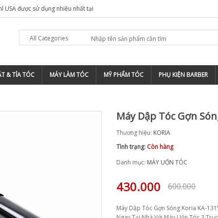
O NÊN ĐĂNG KÝ THƯƠNG HIỆU CHO BARBERSHOP TIỆM TÓC ?
All Categories
T & TỈA TÓC
MÁY LÀM TÓC
MỸ PHẨM TÓC
PHỤ KIỆN BARBER
Máy Dập Tóc Gợn Sóng
Thương hiệu:
KORIA
Tình trạng:
Còn hàng
Danh mục:
MÁY UỐN TÓC
430.000
600.000
Máy Dập Tóc Gợn Sóng Koria KA-131
Ngay Tại Nhà Với Máy Uốn Tóc 3 Trục