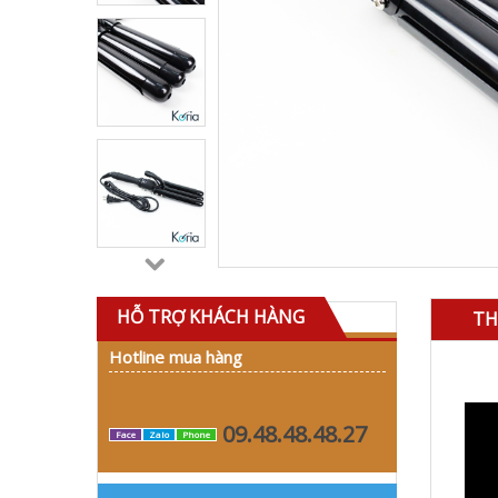
HỖ TRỢ KHÁCH HÀNG
TH
Hotline mua hàng
09.48.48.48.27
Face
Zalo
Phone