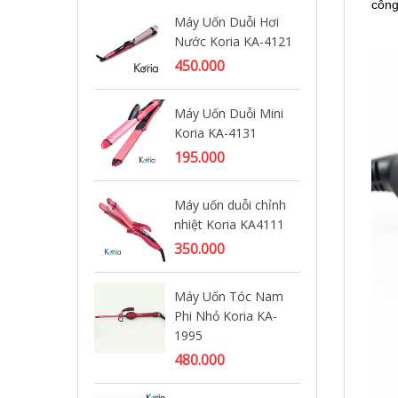
công
Máy Uốn Duỗi Hơi
Mũ 
Nước Koria KA-4121
99
450.000
Máy Uốn Duỗi Mini
Má
Koria KA-4131
Ốc
195.000
19
Máy uốn duỗi chỉnh
Gậ
nhiệt Koria KA4111
Ko
350.000
46
Máy Uốn Tóc Nam
Máy
Phi Nhỏ Koria KA-
1 
1995
33
480.000
Má