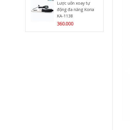
Lược uốn xoay tự
Cấ
động đa năng Koria
86
KA-1138
27
360.000