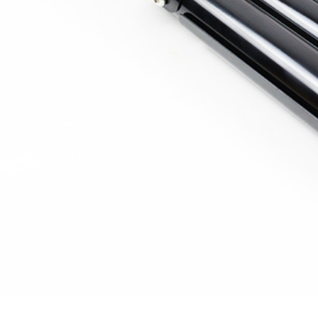
p 2 Trong 1 Nova
17T
5.000