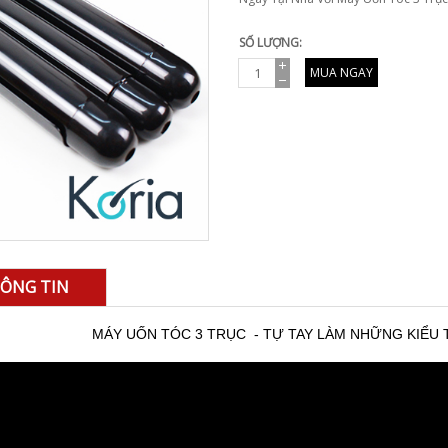
SỐ LƯỢNG:
MUA NGAY
ÔNG TIN
MÁY UỐN TÓC 3 TRỤC - TỰ TAY LÀM NHỮNG KIỂU