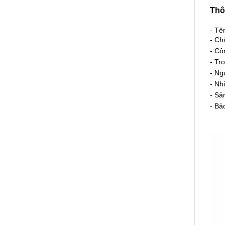
Thô
- T
- Ch
- Cô
- Tr
- Ng
- Nh
- Sả
- Bả