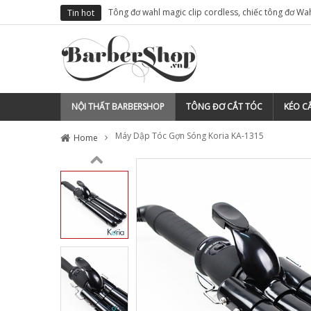
 BẠN CÓ THỂ TÌM BẤT CỨ THỨ GÌ CHO TIỆM TÓC CỦA MÌNH
TẠI SA
Tin hot
NỘI THẤT BARBERSHOP
TÔNG ĐƠ CẮT TÓC
KÉO CẮ
Máy Dập Tóc Gợn Sóng Koria KA-1315
Home