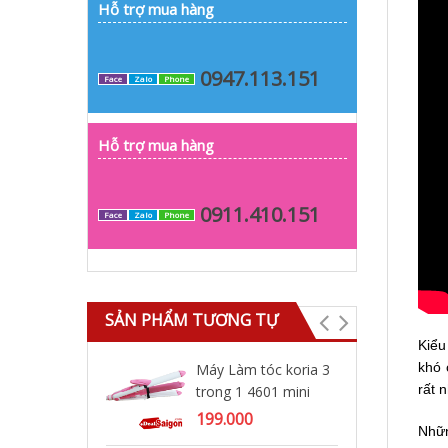
Hỗ trợ mua hàng
0947.113.151
Face
Zalo
Phone
Hỗ trợ mua hàng
0911.410.151
Face
Zalo
Phone
SẢN PHẨM TƯƠNG TỰ
Kiểu
khó 
Máy Làm tóc koria 3
Má
rất 
trong 1 4601 mini
độ
199.000
35
Nhữn