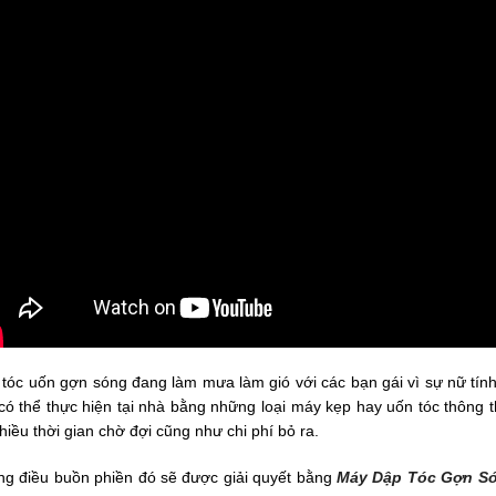
 tóc uốn gợn sóng đang làm mưa làm gió với các bạn gái vì sự nữ tính
có thể thực hiện tại nhà bằng những loại máy kẹp hay uốn tóc thông t
y uốn lọn xoay 360
nhiều thời gian chờ đợi cũng như chi phí bỏ ra.
 Koria KA-1133
0.000
g điều buồn phiền đó sẽ được giải quyết bằng
Máy Dập Tóc Gợn Só